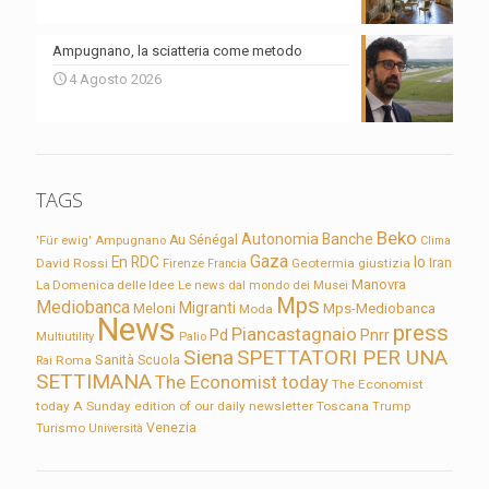
Ampugnano, la sciatteria come metodo
4 Agosto 2026
TAGS
Beko
Autonomia
Banche
'Für ewig'
Ampugnano
Au Sénégal
Clima
Gaza
En RDC
Io
David Rossi
Firenze
Geotermia
giustizia
Iran
Francia
Manovra
La Domenica delle Idee
Le news dal mondo dei Musei
Mps
Mediobanca
Migranti
Meloni
Mps-Mediobanca
Moda
News
press
Piancastagnaio
Pd
Pnrr
Multiutility
Palio
Siena
SPETTATORI PER UNA
Sanità
Rai
Roma
Scuola
SETTIMANA
The Economist today
The Economist
today A Sunday edition of our daily newsletter
Toscana
Trump
Turismo
Venezia
Università