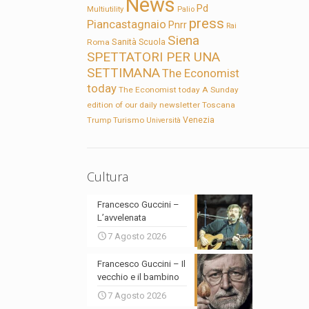
News
Pd
Multiutility
Palio
press
Piancastagnaio
Pnrr
Rai
Siena
Sanità
Roma
Scuola
SPETTATORI PER UNA
SETTIMANA
The Economist
today
The Economist today A Sunday
edition of our daily newsletter
Toscana
Trump
Turismo
Venezia
Università
Cultura
Francesco Guccini –
L’avvelenata
7 Agosto 2026
Francesco Guccini – Il
vecchio e il bambino
7 Agosto 2026