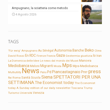
Ampugnano, la sciatteria come metodo
4 Agosto 2026
TAGS
Beko
Autonomia
Banche
'Für ewig'
Ampugnano
Au Sénégal
Clima
Gaza
En RDC
Io
David Rossi
Firenze
Geotermia
giustizia
Iran
Francia
Manovra
La Domenica delle Idee
Le news dal mondo dei Musei
Mps
Mediobanca
Migranti
Meloni
Mps-Mediobanca
Moda
News
press
Piancastagnaio
Pd
Pnrr
Multiutility
Palio
Siena
SPETTATORI PER UNA
Sanità
Rai
Roma
Scuola
SETTIMANA
The Economist today
The Economist
today A Sunday edition of our daily newsletter
Toscana
Trump
Turismo
Venezia
Università