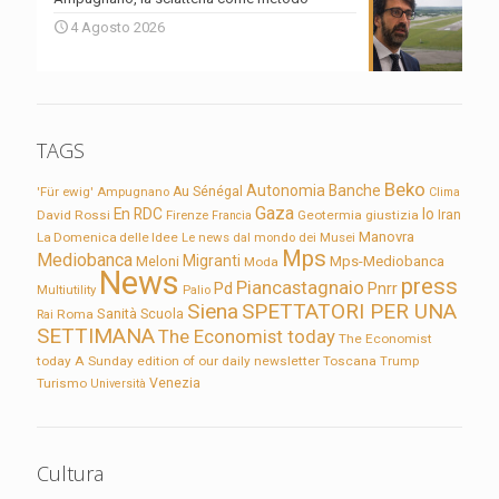
4 Agosto 2026
TAGS
Beko
Autonomia
Banche
'Für ewig'
Ampugnano
Au Sénégal
Clima
Gaza
En RDC
Io
David Rossi
Firenze
Geotermia
giustizia
Iran
Francia
Manovra
La Domenica delle Idee
Le news dal mondo dei Musei
Mps
Mediobanca
Migranti
Meloni
Mps-Mediobanca
Moda
News
press
Piancastagnaio
Pd
Pnrr
Multiutility
Palio
Siena
SPETTATORI PER UNA
Sanità
Rai
Roma
Scuola
SETTIMANA
The Economist today
The Economist
today A Sunday edition of our daily newsletter
Toscana
Trump
Turismo
Venezia
Università
Cultura