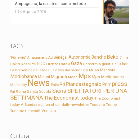
Ampugnano, la sciatteria come metodo
4 Agosto 2026
TAGS
Beko
Autonomia
Banche
'Für ewig'
Ampugnano
Au Sénégal
Clima
Gaza
En RDC
Io
David Rossi
Firenze
Geotermia
giustizia
Iran
Francia
Manovra
La Domenica delle Idee
Le news dal mondo dei Musei
Mps
Mediobanca
Migranti
Meloni
Mps-Mediobanca
Moda
News
press
Piancastagnaio
Pd
Pnrr
Multiutility
Palio
Siena
SPETTATORI PER UNA
Sanità
Rai
Roma
Scuola
SETTIMANA
The Economist today
The Economist
today A Sunday edition of our daily newsletter
Toscana
Trump
Turismo
Venezia
Università
Cultura