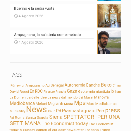
Il cerino e la sedia vuota
4 Agosto 2026
Ampugnano, la sciatteria come metodo
4 Agosto 2026
TAGS
Beko
Autonomia
Banche
'Für ewig'
Ampugnano
Au Sénégal
Clima
Gaza
En RDC
Io
David Rossi
Firenze
Geotermia
giustizia
Iran
Francia
Manovra
La Domenica delle Idee
Le news dal mondo dei Musei
Mps
Mediobanca
Migranti
Meloni
Mps-Mediobanca
Moda
News
press
Piancastagnaio
Pd
Pnrr
Multiutility
Palio
Siena
SPETTATORI PER UNA
Sanità
Rai
Roma
Scuola
SETTIMANA
The Economist today
The Economist
today A Sunday edition of our daily newsletter
Toscana
Trump