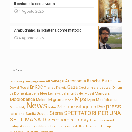
Il cerino e la sedia vuota
4 Agosto 2026
Ampugnano, la sciatteria come metodo
4 Agosto 2026
TAGS
Beko
Autonomia
Banche
'Für ewig'
Ampugnano
Au Sénégal
Clima
Gaza
En RDC
Io
David Rossi
Firenze
Geotermia
giustizia
Iran
Francia
Manovra
La Domenica delle Idee
Le news dal mondo dei Musei
Mps
Mediobanca
Migranti
Meloni
Mps-Mediobanca
Moda
News
press
Piancastagnaio
Pd
Pnrr
Multiutility
Palio
Siena
SPETTATORI PER UNA
Sanità
Rai
Roma
Scuola
SETTIMANA
The Economist today
The Economist
today A Sunday edition of our daily newsletter
Toscana
Trump