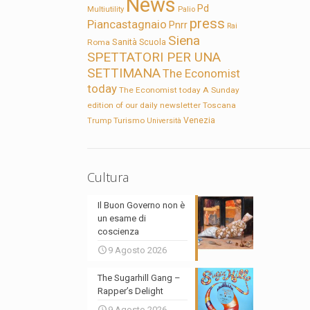
News
Pd
Multiutility
Palio
press
Piancastagnaio
Pnrr
Rai
Siena
Sanità
Roma
Scuola
SPETTATORI PER UNA
SETTIMANA
The Economist
today
The Economist today A Sunday
edition of our daily newsletter
Toscana
Trump
Turismo
Venezia
Università
Cultura
Il Buon Governo non è
un esame di
coscienza
9 Agosto 2026
The Sugarhill Gang –
Rapper’s Delight
9 Agosto 2026