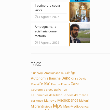
Il cerino e la sedia
vuota
4 Agosto 2026
Ampugnano, la
sciatteria come
metodo
4 Agosto 2026
TAGS
'Für ewig'
Ampugnano
Au Sénégal
Beko
Autonomia
Banche
David
Clima
Gaza
En RDC
Rossi
Firenze
Francia
Io
Geotermia
giustizia
Iran
La Domenica delle Idee
Le news dal mondo
Mediobanca
Manovra
Meloni
dei Musei
Mps
Migranti
Mps-Mediobanca
Moda