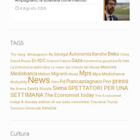
Ampugnano, la sciatteria come metodo
4 Agosto 2026
TAGS
Beko
Autonomia
Banche
'Für ewig'
Ampugnano
Au Sénégal
Clima
Gaza
En RDC
Io
David Rossi
Firenze
Geotermia
giustizia
Iran
Francia
Manovra
La Domenica delle Idee
Le news dal mondo dei Musei
Mps
Mediobanca
Migranti
Meloni
Mps-Mediobanca
Moda
News
press
Piancastagnaio
Pd
Pnrr
Multiutility
Palio
Siena
SPETTATORI PER UNA
Sanità
Rai
Roma
Scuola
SETTIMANA
The Economist today
The Economist
today A Sunday edition of our daily newsletter
Toscana
Trump
Turismo
Venezia
Università
Cultura