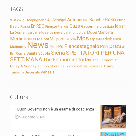
TAGS
Beko
Autonomia
Banche
'Für ewig'
Ampugnano
Au Sénégal
Clima
Gaza
En RDC
Io
David Rossi
Firenze
Geotermia
giustizia
Iran
Francia
Manovra
La Domenica delle Idee
Le news dal mondo dei Musei
Mps
Mediobanca
Migranti
Meloni
Mps-Mediobanca
Moda
News
press
Piancastagnaio
Pd
Pnrr
Multiutility
Palio
Siena
SPETTATORI PER UNA
Sanità
Rai
Roma
Scuola
SETTIMANA
The Economist today
The Economist
today A Sunday edition of our daily newsletter
Toscana
Trump
Turismo
Venezia
Università
Cultura
Il Buon Governo non è un esame di coscienza
9 Agosto 2026