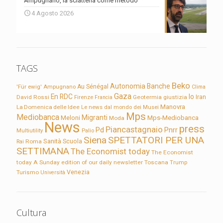
Ampugnano, la sciatteria come metodo
4 Agosto 2026
TAGS
Beko
Autonomia
Banche
'Für ewig'
Ampugnano
Au Sénégal
Clima
Gaza
En RDC
Io
David Rossi
Firenze
Geotermia
giustizia
Iran
Francia
Manovra
La Domenica delle Idee
Le news dal mondo dei Musei
Mps
Mediobanca
Migranti
Meloni
Mps-Mediobanca
Moda
News
press
Piancastagnaio
Pd
Pnrr
Multiutility
Palio
Siena
SPETTATORI PER UNA
Sanità
Rai
Roma
Scuola
SETTIMANA
The Economist today
The Economist
today A Sunday edition of our daily newsletter
Toscana
Trump
Turismo
Venezia
Università
Cultura