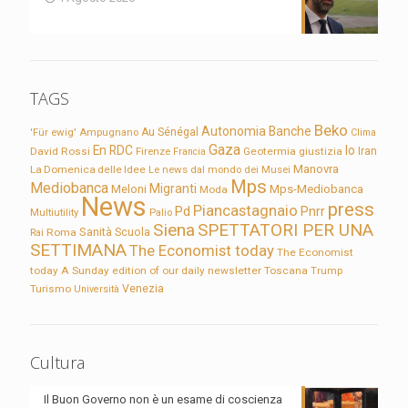
TAGS
Beko
Autonomia
Banche
'Für ewig'
Ampugnano
Au Sénégal
Clima
Gaza
En RDC
Io
David Rossi
Firenze
Geotermia
giustizia
Iran
Francia
Manovra
La Domenica delle Idee
Le news dal mondo dei Musei
Mps
Mediobanca
Migranti
Meloni
Mps-Mediobanca
Moda
News
press
Piancastagnaio
Pd
Pnrr
Multiutility
Palio
Siena
SPETTATORI PER UNA
Sanità
Rai
Roma
Scuola
SETTIMANA
The Economist today
The Economist
today A Sunday edition of our daily newsletter
Toscana
Trump
Turismo
Venezia
Università
Cultura
Il Buon Governo non è un esame di coscienza