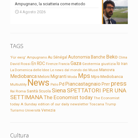
Ampugnano, la sciatteria come metodo
4 Agosto 2026
TAGS
Beko
Autonomia
Banche
'Für ewig'
Ampugnano
Au Sénégal
Clima
Gaza
En RDC
Io
David Rossi
Firenze
Geotermia
giustizia
Iran
Francia
Manovra
La Domenica delle Idee
Le news dal mondo dei Musei
Mps
Mediobanca
Migranti
Meloni
Mps-Mediobanca
Moda
News
press
Piancastagnaio
Pd
Pnrr
Multiutility
Palio
Siena
SPETTATORI PER UNA
Sanità
Rai
Roma
Scuola
SETTIMANA
The Economist today
The Economist
today A Sunday edition of our daily newsletter
Toscana
Trump
Turismo
Venezia
Università
Cultura