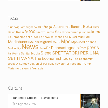
TAGS
Beko
Autonomia
Banche
'Für ewig'
Ampugnano
Au Sénégal
Clima
Gaza
En RDC
Io
David Rossi
Firenze
Geotermia
giustizia
Iran
Francia
Manovra
La Domenica delle Idee
Le news dal mondo dei Musei
Mps
Mediobanca
Migranti
Meloni
Mps-Mediobanca
Moda
News
press
Piancastagnaio
Pd
Pnrr
Multiutility
Palio
Siena
SPETTATORI PER UNA
Sanità
Rai
Roma
Scuola
SETTIMANA
The Economist today
The Economist
today A Sunday edition of our daily newsletter
Toscana
Trump
Turismo
Venezia
Università
Cultura
Francesco Guccini – L’avvelenata
7 Agosto 2026