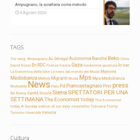
Ampugnano, la sciatteria come metodo
4 Agosto 2026
TAGS
Beko
Autonomia
Banche
'Für ewig'
Ampugnano
Au Sénégal
Clima
Gaza
En RDC
Io
David Rossi
Firenze
Geotermia
giustizia
Iran
Francia
Manovra
La Domenica delle Idee
Le news dal mondo dei Musei
Mps
Mediobanca
Migranti
Meloni
Mps-Mediobanca
Moda
News
press
Piancastagnaio
Pd
Pnrr
Multiutility
Palio
Siena
SPETTATORI PER UNA
Sanità
Rai
Roma
Scuola
SETTIMANA
The Economist today
The Economist
today A Sunday edition of our daily newsletter
Toscana
Trump
Turismo
Venezia
Università
Cultura