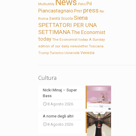
News
Pd
Multiutility
Palio
press
Piancastagnaio
Pnrr
Rai
Siena
Sanità
Roma
Scuola
SPETTATORI PER UNA
SETTIMANA
The Economist
today
The Economist today A Sunday
edition of our daily newsletter
Toscana
Trump
Turismo
Venezia
Università
Cultura
Nicki Minaj – Super
Bass
8 Agosto 2026
A nome degli altri
8 Agosto 2026