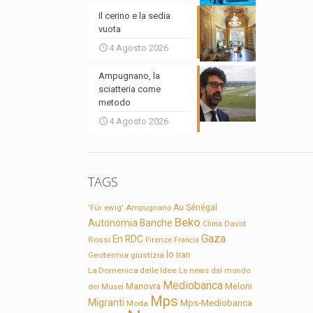
Il cerino e la sedia
vuota
4 Agosto 2026
Ampugnano, la
sciatteria come
metodo
4 Agosto 2026
TAGS
'Für ewig'
Ampugnano
Au Sénégal
Beko
Autonomia
Banche
David
Clima
Gaza
En RDC
Rossi
Firenze
Francia
Io
Geotermia
giustizia
Iran
La Domenica delle Idee
Le news dal mondo
Mediobanca
Manovra
Meloni
dei Musei
Mps
Migranti
Mps-Mediobanca
Moda