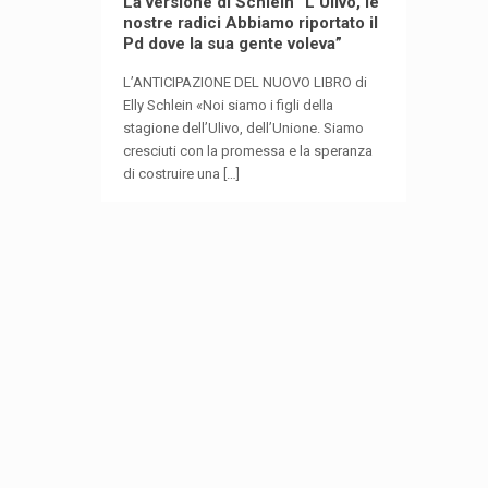
La versione di Schlein “L’Ulivo, le
nostre radici Abbiamo riportato il
Pd dove la sua gente voleva”
L’ANTICIPAZIONE DEL NUOVO LIBRO di
Elly Schlein «Noi siamo i figli della
stagione dell’Ulivo, dell’Unione. Siamo
cresciuti con la promessa e la speranza
di costruire una
[…]