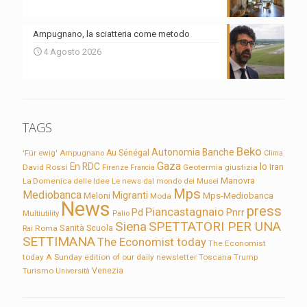
Ampugnano, la sciatteria come metodo
4 Agosto 2026
TAGS
Beko
Autonomia
Banche
'Für ewig'
Ampugnano
Au Sénégal
Clima
Gaza
En RDC
Io
David Rossi
Firenze
Geotermia
giustizia
Iran
Francia
Manovra
La Domenica delle Idee
Le news dal mondo dei Musei
Mps
Mediobanca
Migranti
Meloni
Mps-Mediobanca
Moda
News
press
Piancastagnaio
Pd
Pnrr
Multiutility
Palio
Siena
SPETTATORI PER UNA
Sanità
Rai
Roma
Scuola
SETTIMANA
The Economist today
The Economist
today A Sunday edition of our daily newsletter
Toscana
Trump
Turismo
Venezia
Università