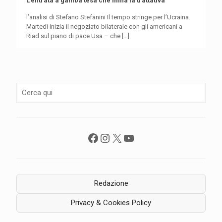
L’entrata a gamba tesa che mina la trattativa
l’analisi di Stefano Stefanini Il tempo stringe per l’Ucraina.
Martedì inizia il negoziato bilaterale con gli americani a
Riad sul piano di pace Usa – che
[…]
Facebook
Instagram
X
YouTube
Redazione
Privacy & Cookies Policy