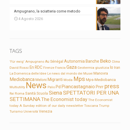
Ampugnano, la sciatteria come metodo
4 Agosto 2026
TAGS
Beko
Autonomia
Banche
'Für ewig'
Ampugnano
Au Sénégal
Clima
Gaza
En RDC
Io
David Rossi
Firenze
Geotermia
giustizia
Iran
Francia
Manovra
La Domenica delle Idee
Le news dal mondo dei Musei
Mps
Mediobanca
Migranti
Meloni
Mps-Mediobanca
Moda
News
press
Piancastagnaio
Pd
Pnrr
Multiutility
Palio
Siena
SPETTATORI PER UNA
Sanità
Rai
Roma
Scuola
SETTIMANA
The Economist today
The Economist
today A Sunday edition of our daily newsletter
Toscana
Trump
Turismo
Venezia
Università