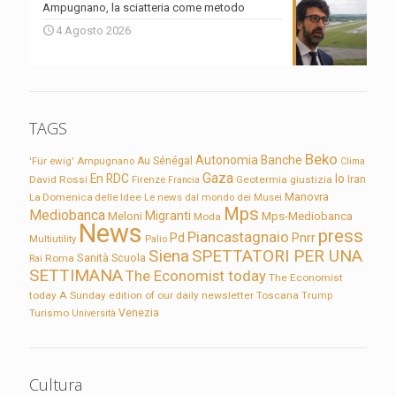
Ampugnano, la sciatteria come metodo
4 Agosto 2026
TAGS
Beko
Autonomia
Banche
'Für ewig'
Ampugnano
Au Sénégal
Clima
Gaza
En RDC
Io
David Rossi
Firenze
Geotermia
giustizia
Iran
Francia
Manovra
La Domenica delle Idee
Le news dal mondo dei Musei
Mps
Mediobanca
Migranti
Meloni
Mps-Mediobanca
Moda
News
press
Piancastagnaio
Pd
Pnrr
Multiutility
Palio
Siena
SPETTATORI PER UNA
Sanità
Rai
Roma
Scuola
SETTIMANA
The Economist today
The Economist
today A Sunday edition of our daily newsletter
Toscana
Trump
Turismo
Venezia
Università
Cultura