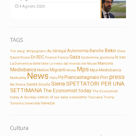
4 Agosto 2026
TAGS
Beko
Autonomia
Banche
'Für ewig'
Ampugnano
Au Sénégal
Clima
Gaza
En RDC
Io
David Rossi
Firenze
Geotermia
giustizia
Iran
Francia
Manovra
La Domenica delle Idee
Le news dal mondo dei Musei
Mps
Mediobanca
Migranti
Meloni
Mps-Mediobanca
Moda
News
press
Piancastagnaio
Pd
Pnrr
Multiutility
Palio
Siena
SPETTATORI PER UNA
Sanità
Rai
Roma
Scuola
SETTIMANA
The Economist today
The Economist
today A Sunday edition of our daily newsletter
Toscana
Trump
Turismo
Venezia
Università
Cultura