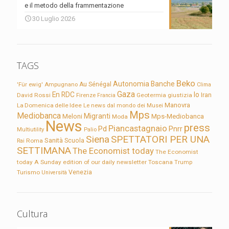
e il metodo della frammentazione
30 Luglio 2026
TAGS
Beko
Autonomia
Banche
'Für ewig'
Ampugnano
Au Sénégal
Clima
Gaza
En RDC
Io
David Rossi
Firenze
Geotermia
giustizia
Iran
Francia
Manovra
La Domenica delle Idee
Le news dal mondo dei Musei
Mps
Mediobanca
Migranti
Meloni
Mps-Mediobanca
Moda
News
press
Piancastagnaio
Pd
Pnrr
Multiutility
Palio
Siena
SPETTATORI PER UNA
Sanità
Rai
Roma
Scuola
SETTIMANA
The Economist today
The Economist
today A Sunday edition of our daily newsletter
Toscana
Trump
Turismo
Venezia
Università
Cultura