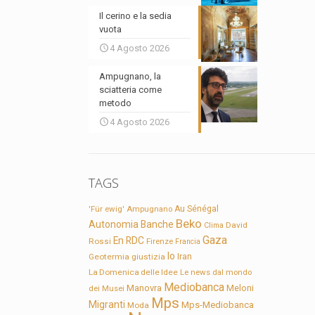
Il cerino e la sedia
vuota
4 Agosto 2026
Ampugnano, la
sciatteria come
metodo
4 Agosto 2026
TAGS
'Für ewig'
Ampugnano
Au Sénégal
Beko
Autonomia
Banche
David
Clima
Gaza
En RDC
Rossi
Firenze
Francia
Io
Geotermia
giustizia
Iran
La Domenica delle Idee
Le news dal mondo
Mediobanca
Manovra
Meloni
dei Musei
Mps
Migranti
Mps-Mediobanca
Moda