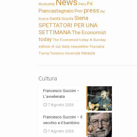
News
Pd
Multiutility
Palio
press
Piancastagnaio
Pnrr
Rai
Siena
Sanità
Roma
Scuola
SPETTATORI PER UNA
SETTIMANA
The Economist
today
The Economist today A Sunday
edition of our daily newsletter
Toscana
Trump
Turismo
Venezia
Università
Cultura
Francesco Guccini –
L’avvelenata
7 Agosto 2026
Francesco Guccini – Il
vecchio e il bambino
7 Agosto 2026