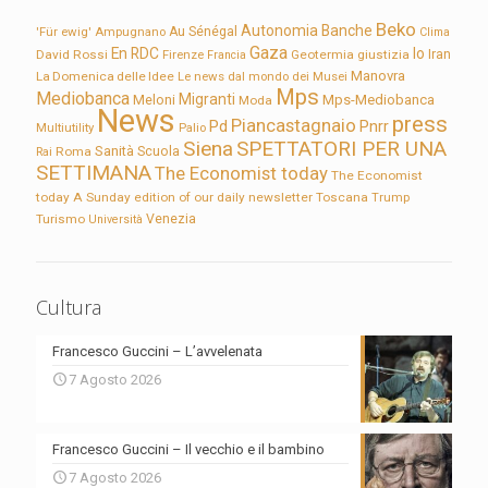
Beko
Autonomia
Banche
'Für ewig'
Ampugnano
Au Sénégal
Clima
Gaza
En RDC
Io
David Rossi
Firenze
Geotermia
giustizia
Iran
Francia
Manovra
La Domenica delle Idee
Le news dal mondo dei Musei
Mps
Mediobanca
Migranti
Meloni
Mps-Mediobanca
Moda
News
press
Piancastagnaio
Pd
Pnrr
Multiutility
Palio
Siena
SPETTATORI PER UNA
Sanità
Rai
Roma
Scuola
SETTIMANA
The Economist today
The Economist
today A Sunday edition of our daily newsletter
Toscana
Trump
Turismo
Venezia
Università
Cultura
Francesco Guccini – L’avvelenata
7 Agosto 2026
Francesco Guccini – Il vecchio e il bambino
7 Agosto 2026