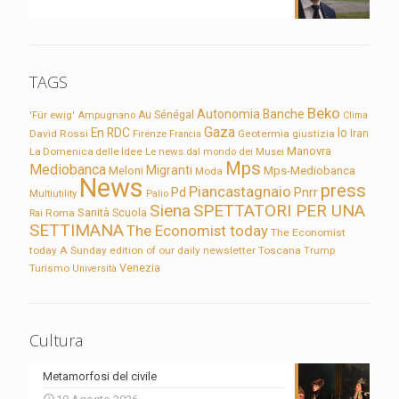
TAGS
Beko
Autonomia
Banche
'Für ewig'
Ampugnano
Au Sénégal
Clima
Gaza
En RDC
Io
David Rossi
Firenze
Geotermia
giustizia
Iran
Francia
Manovra
La Domenica delle Idee
Le news dal mondo dei Musei
Mps
Mediobanca
Migranti
Meloni
Mps-Mediobanca
Moda
News
press
Piancastagnaio
Pd
Pnrr
Multiutility
Palio
Siena
SPETTATORI PER UNA
Sanità
Rai
Roma
Scuola
SETTIMANA
The Economist today
The Economist
today A Sunday edition of our daily newsletter
Toscana
Trump
Turismo
Venezia
Università
Cultura
Metamorfosi del civile