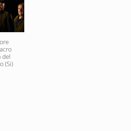
ore
Sacro
 del
 (Si)