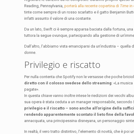
Reading, Pennsylvania,
porterà alla recente copertina di
Time
in
tinte come sempre di un rosso scarlatto e il gatto Benjamin But
infatti assunto il valore di una costante.
Da un lato, Swift ci è sempre apparsa baciata dalla fortuna, una
tuttora la segue ovunque, partecipando alla gestione di un’im
Dall’altro, l’abbiamo vista emanciparsi da un’industria – quella d
donne.
Privilegio e riscatto
Per nulla contenta che Spotify non le versasse che poche briciole
diretto con il colosso svedese dello streaming
: «La musica 
pagate».
In questa chiave vanno inoltre intese le riedizioni dei vecchi alb
sua opera è stata ceduta a un manager responsabile, secondo Sw
privilegio e il riscatto – sono anche all’origine della suf
rendendo apparentemente scontato il lieto fine della favo
annacquata, una principessina disneyana, un personaggio sinteti
In realtà, il vero tratto distintivo, l’elemento di novità, che è