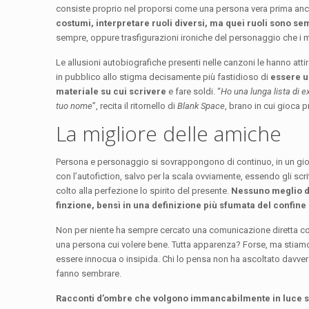
consiste proprio nel proporsi come una persona vera prima an
costumi, interpretare ruoli diversi, ma quei ruoli sono se
sempre, oppure trasfigurazioni ironiche del personaggio che i 
Le allusioni autobiografiche presenti nelle canzoni le hanno atti
in pubblico allo stigma decisamente più fastidioso di
essere u
materiale su cui scrivere
e fare soldi. “
Ho una lunga lista di e
tuo nome
”, recita il ritornello di
Blank Space
, brano in cui gioca p
La migliore delle amiche
Persona e personaggio si sovrappongono di continuo, in un gioco 
con l’autofiction, salvo per la scala ovviamente, essendo gli scr
colto alla perfezione lo spirito del presente.
Nessuno meglio di
finzione, bensì in una definizione più sfumata del confine
Non per niente ha sempre cercato una comunicazione diretta co
una persona cui volere bene. Tutta apparenza? Forse, ma stiam
essere innocua o insipida. Chi lo pensa non ha ascoltato davver
fanno sembrare.
Racconti d’ombre che volgono immancabilmente in luce sopr