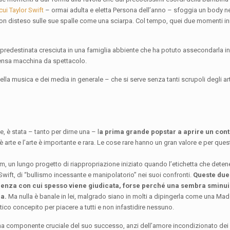
 cui Taylor Swift
– ormai adulta e eletta Persona dell’anno – sfoggia un body ne
ton disteso sulle sue spalle come una sciarpa. Col tempo, quei due momenti in
 predestinata cresciuta in una famiglia abbiente che ha potuto assecondarla in
mensa macchina da spettacolo.
ella musica e dei media in generale – che si serve senza tanti scrupoli degli art
, è stata – tanto per dirne una – l
a prima grande popstar a aprire un con
è arte e l’arte è importante e rara. Le cose rare hanno un gran valore e per que
um, un lungo progetto di riappropriazione iniziato quando l’etichetta che deteneva
ift, di “bullismo incessante e manipolatorio” nei suoi confronti.
Queste due 
ficienza con cui spesso viene giudicata, forse perché una sembra sminuir
la.
Ma nulla è banale in lei, malgrado siano in molti a dipingerla come una Ma
co concepito per piacere a tutti e non infastidire nessuno.
 poi una componente cruciale del suo successo, anzi dell’amore incondizionato dei