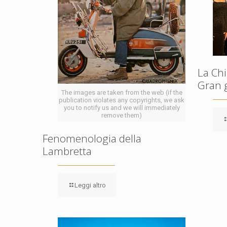
La Chi
Gran 
The images are taken from the web (if the
publication violates any copyrights, we ask
you to notify us and we will immediately
remove them)
Fenomenologia della
Lambretta
Leggi altro