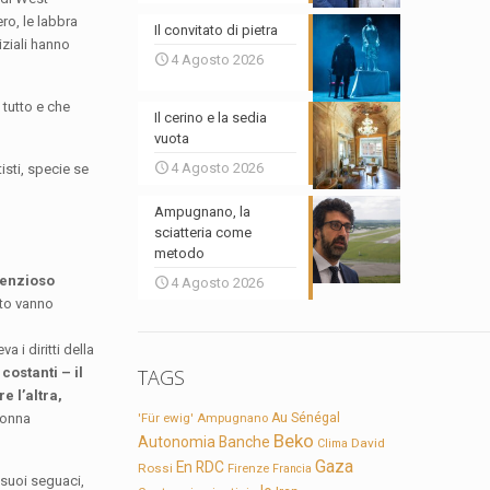
ro, le labbra
Il convitato di pietra
iziali hanno
4 Agosto 2026
 tutto e che
Il cerino e la sedia
vuota
4 Agosto 2026
isti, specie se
Ampugnano, la
sciatteria come
metodo
tenzioso
4 Agosto 2026
sto vanno
 i diritti della
costanti – il
TAGS
e l’altra,
donna
'Für ewig'
Ampugnano
Au Sénégal
Beko
Autonomia
Banche
David
Clima
Gaza
En RDC
Rossi
Firenze
Francia
 suoi seguaci,