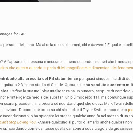
 Images for TAS
a persona dell’anno. Ma al di là dei suoi numeri, chi è davvero? E qual è la bel
o? All’apparenza nessuna e nessuno, almeno secondo i numeri che i media rip
ltro che questo quando si parla di lei, magnificare le dimensioni del fenomen
ntribuito alla crescita del Pil statunitense
per quasi cinque miliardi di dolla
 magnitudo 2.3 in uno stadio di Seattle. Oppure che
ha venduto duecento mili
usica
. Perfino la sua indubbia intelligenza ha un numero, seppure di corridoio. 
ha anche l’intelligenza media dei suoi fan: un più modesto 111, ma comunque sup
on scarsi precedenti, ma presi a sé ricordano quel che diceva Mark Twain delle 
minazione. Dicono cioè poco su chi sia in effetti Taylor Swift e ancor meno
pe
e incondizionato lo ha spiegato lei stessa qualche anno fa nel mezzo di un’a
 Can’t Stop Loving You
. «Amare qualcuno al punto di amarlo anche qualora no
sibirsi, ricordando come cantasse quella canzone a squarciagola da giovaniss