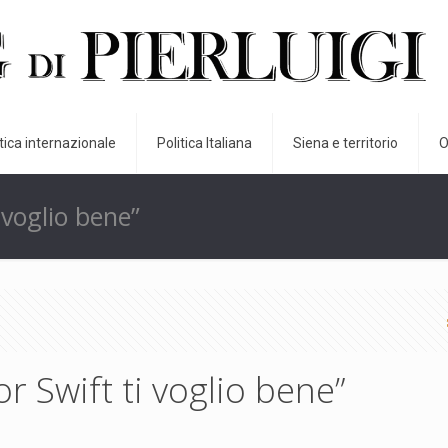
itica internazionale
Politica Italiana
Siena e territorio
O
 voglio bene”
 Swift ti voglio bene”