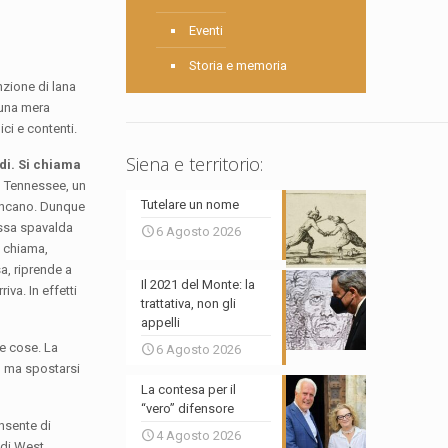
Eventi
Storia e memoria
nzione di lana
a una mera
ici e contenti.
Siena e territorio:
di. Si chiama
in Tennessee, un
Tutelare un nome
mancano. Dunque
ussa spavalda
6 Agosto 2026
o chiama,
a, riprende a
Il 2021 del Monte: la
iva. In effetti
trattativa, non gli
appelli
e cose. La
6 Agosto 2026
e, ma spostarsi
La contesa per il
“vero” difensore
nsente di
4 Agosto 2026
 di West