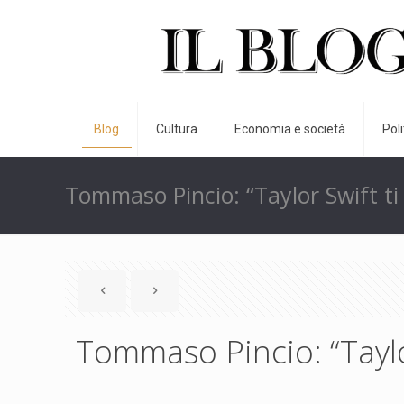
Blog
Cultura
Economia e società
Pol
Tommaso Pincio: “Taylor Swift ti
Tommaso Pincio: “Taylor