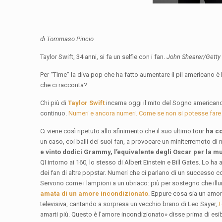
di Tommaso Pincio
Taylor Swift, 34 anni, si fa un selfie con i fan.
John Shearer/Getty
Per “Time” la diva pop che ha fatto aumentare il pil americano è l
che ci racconta?
Chi più di
Taylor Swift
incarna oggi il mito del Sogno american
continuo.
Numeri e ancora numeri. Come se non si potesse fare a
Ci viene così ripetuto allo sfinimento che il suo ultimo tour
ha co
un caso, coi balli dei suoi fan, a provocare un miniterremoto di
e vinto dodici Grammy, l’equivalente degli Oscar per la m
QI intorno ai 160, lo stesso di Albert Einstein e Bill Gates. Lo 
dei fan di altre popstar. Numeri che ci parlano di un successo c
Servono come i lampioni a un ubriaco: più per sostegno che illu
amata di un amore incondizionato
. Eppure cosa sia un amor
televisiva, cantando a sorpresa un vecchio brano di Leo Sayer,
I
amarti più. Questo è l’amore incondizionato» disse prima di e