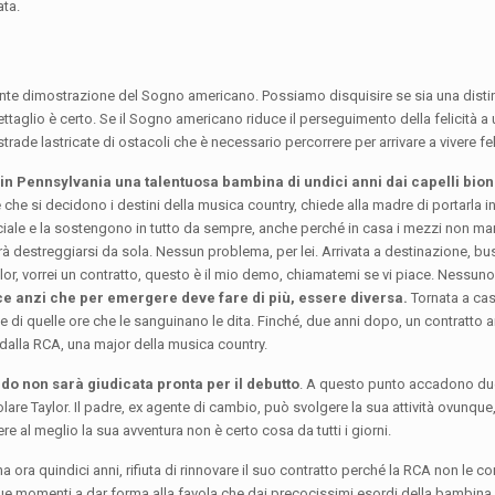
ata.
tante dimostrazione del Sogno americano. Possiamo disquisire se sia una disti
 dettaglio è certo. Se il Sogno americano riduce il perseguimento della felicità 
rade lastricate di ostacoli che è necessario percorrere per arrivare a vivere fel
 in Pennsylvania una talentuosa bambina di undici anni dai capelli bion
 che si decidono i destini della musica country, chiede alla madre di portarla 
peciale e la sostengono in tutto da sempre, anche perché in casa i mezzi non 
à destreggiarsi da sola. Nessun problema, per lei. Arrivata a destinazione, b
lor, vorrei un contratto, questo è il mio demo, chiamatemi se vi piace. Nessun
e anzi che per emergere deve fare di più, essere diversa.
Tornata a cas
 di quelle ore che le sanguinano le dita. Finché, due anni dopo, un contratto arr
dalla RCA, una major della musica country.
ndo non sarà giudicata pronta per il debutto
. A questo punto accadono du
volare Taylor. Il padre, ex agente di cambio, può svolgere la sua attività ovunqu
ere al meglio la sua avventura non è certo cosa da tutti i giorni.
ra quindici anni, rifiuta di rinnovare il suo contratto perché la RCA non le co
due momenti a dar forma alla favola che dai precocissimi esordi della bambina