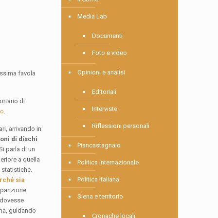
Media Lab
Documenti
Foto e video
Opinioni e analisi
lissima favola
Editoriali
ortano di
Interviste
o.
Riflessioni personali
ri, arrivando in
oni di dischi
Piancastagnaio
Si parla di un
eriore a quella
Politica internazionale
statistiche.
Politica Italiana
rché sia
pparizione
Siena e territorio
n dovesse
ima, guidando
Cronache locali