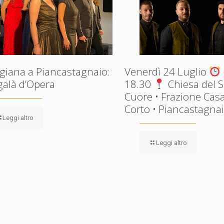
giana a Piancastagnaio:
Venerdì 24 Luglio
galà d’Opera
18.30
Chiesa del 
Cuore • Frazione Casa
Corto • Piancastagnaio
Leggi altro
Leggi altro