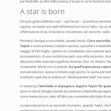
per Nashville, la città della musica, il luogo in cui la favola è inizi
A star is born
Ed è più giusto definirla così – una favola – anziché un esorbi
caprina, se esista una reale differenza tra l’una e l’altro, ma un
affermazione di sé, le favole si concentrano sul racconto, sulle st
Proviamo dunque a raccontarla, questa favola.
C’era una volta
Taylor
e vuole scrivere e cantare canzoni, e poiché è a Nashville
viaggio di 650 miglia. I genitori la considerano una creatura s
acconsentono. A una condizione però: una volta sul posto, dovr
alle porte delle case discografiche dicendo Ciao, mi chiamo Tay
ovviamente. Ma lei non si arrende.
Da quell’esperienza capisc
scrivere canzoni, suona la chitarra ogni giorno, la suona per tante
è soltanto quel che si chiama un “developement deal” ma viene 
In sostanza,
l’etichetta si impegna a seguire Taylor fin qua
prima è che la famiglia decide di trasferirsi a Nashville per age
come niente da uno stato all’altro per consentire alla figlia di viv
La seconda arriva in un secondo momento, quando Taylor, che ha o
registrare le canzoni da lei composte. Saranno proprio questi 