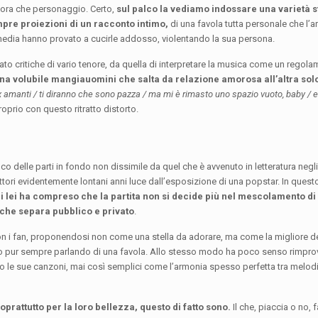
cora che personaggio. Certo,
sul palco la vediamo indossare una varietà s
mpre proiezioni di un racconto intimo,
di una favola tutta personale che l’ar
media hanno provato a cucirle addosso, violentando la sua persona.
rato critiche di vario tenore, da quella di interpretare la musica come un regola
na volubile mangiauomini che salta da relazione amorosa all’altra sol
x amanti / ti diranno che sono pazza / ma mi è rimasto uno spazio vuoto, baby / e c
roprio con questo ritratto distorto.
delle parti in fondo non dissimile da quel che è avvenuto in letteratura negli
ittori evidentemente lontani anni luce dall’esposizione di una popstar. In quest
 lei ha compreso che la partita non si decide più nel mescolamento di 
 che separa pubblico e privato
.
n i fan, proponendosi non come una stella da adorare, ma come la migliore de
o pur sempre parlando di una favola. Allo stesso modo ha poco senso rimprov
o le sue canzoni, mai così semplici come l’armonia spesso perfetta tra melodi
attutto per la loro bellezza, questo di fatto sono.
Il che, piaccia o no, f