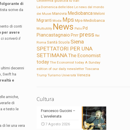
Io
Geotermia
giustizia
Iran
folgorante di
La Domenica delle Idee
Le news dal mondo
tista scrive da
Mediobanca
Manovra
Meloni
dei Musei
Mps
Migranti
Mps-Mediobanca
Moda
News
mento di conti
Pd
Multiutility
Palio
o per avere
press
Piancastagnaio
Pnrr
Rai
i scriverò il
Siena
Sanità
Roma
Scuola
SPETTATORI PER UNA
SETTIMANA
The Economist
today
The Economist today A Sunday
 ultimi decenni
edition of our daily newsletter
Toscana
o, Swift ha
Trump
Turismo
Venezia
Università
realtà e
lle amiche,
Cultura
erarle di
a e testo le
Francesco Guccini –
L’avvelenata
7 Agosto 2026
a di lei una vera