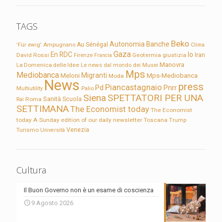
TAGS
Beko
Autonomia
Banche
'Für ewig'
Ampugnano
Au Sénégal
Clima
Gaza
En RDC
Io
David Rossi
Firenze
Geotermia
giustizia
Iran
Francia
Manovra
La Domenica delle Idee
Le news dal mondo dei Musei
Mps
Mediobanca
Migranti
Meloni
Mps-Mediobanca
Moda
News
press
Piancastagnaio
Pd
Pnrr
Multiutility
Palio
Siena
SPETTATORI PER UNA
Sanità
Rai
Roma
Scuola
SETTIMANA
The Economist today
The Economist
today A Sunday edition of our daily newsletter
Toscana
Trump
Turismo
Venezia
Università
Cultura
Il Buon Governo non è un esame di coscienza
9 Agosto 2026