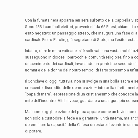
Con la fumata nera apparsa ieri sera sul tetto della Cappella Sis
Sono 133 i cardinali elettori, provenienti da 65 Paesi, chiamati
esito negativo: un passaggio atteso, che inaugura una fase di ass
cardinale Pietro Parolin, già segretario di Stato, ma l’esito resta
Intanto, oltre le mura vaticane, si è sollevata una vasta mobilita
susseguono in diocesi, parrocchie, comunità religiose, fino a c
discernimento dei cardinali, invocando un pontefice secondo il 
uomini e delle donne del nostro tempo, di farsi prossimo a un’um
Il Conclave di oggi, tuttavia, non si svolge in una bolla sacra e
crescente discredito delle democrazie – interpella direttamente
“papa di mare”, espressione di un cristianesimo che conosce la 
mite dell’incontro. Altri, invece, guardano a una figura più conse
Mai come oggi l’elezione del papa appare come un bivio: non so
non solo a custodire la fede e a garantire l’unità interna, ma anc
determinare la capacità della Chiesa di restare rilevante in u
di potere.