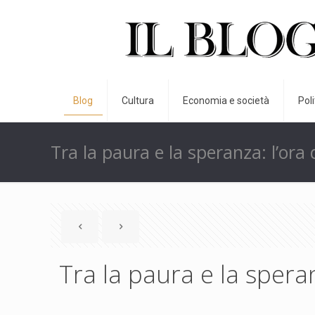
Blog
Cultura
Economia e società
Pol
Tra la paura e la speranza: l’ora
Tra la paura e la spera