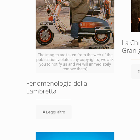
La Chi
Gran 
The images are taken from the web (if the
publication violates any copyrights, we ask
you to notify us and we will immediately
remove them)
Fenomenologia della
Lambretta
Leggi altro