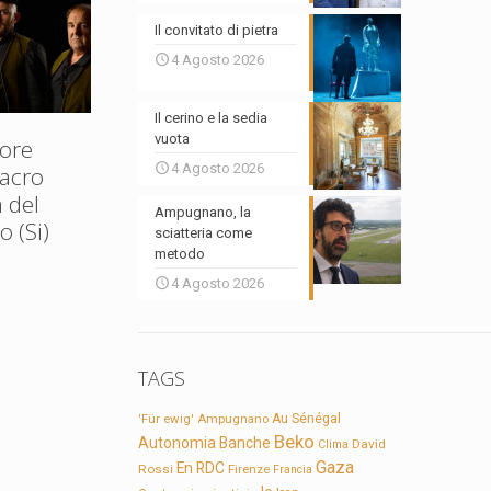
Il convitato di pietra
4 Agosto 2026
Il cerino e la sedia
vuota
ore
4 Agosto 2026
Sacro
 del
Ampugnano, la
 (Si)
sciatteria come
metodo
4 Agosto 2026
TAGS
'Für ewig'
Ampugnano
Au Sénégal
Beko
Autonomia
Banche
David
Clima
Gaza
En RDC
Rossi
Firenze
Francia