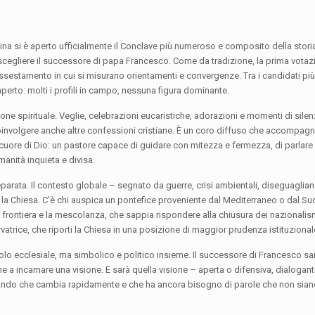
tina si è aperto ufficialmente il Conclave più numeroso e composito della stori
 a scegliere il successore di papa Francesco. Come da tradizione, la prima vota
estamento in cui si misurano orientamenti e convergenze. Tra i candidati più ci
 aperto: molti i profili in campo, nessuna figura dominante.
zione spirituale. Veglie, celebrazioni eucaristiche, adorazioni e momenti di silen
oinvolgere anche altre confessioni cristiane. È un coro diffuso che accompagna
cuore di Dio: un pastore capace di guidare con mitezza e fermezza, di parlare 
anità inquieta e divisa.
 separata. Il contesto globale – segnato da guerre, crisi ambientali, diseguaglia
 la Chiesa. C’è chi auspica un pontefice proveniente dal Mediterraneo o dal Su
frontiera e la mescolanza, che sappia rispondere alla chiusura dei nazionalis
rvatrice, che riporti la Chiesa in una posizione di maggior prudenza istituzional
lo ecclesiale, ma simbolico e politico insieme. Il successore di Francesco s
he a incarnare una visione. E sarà quella visione – aperta o difensiva, dialogant
n mondo che cambia rapidamente e che ha ancora bisogno di parole che non sian