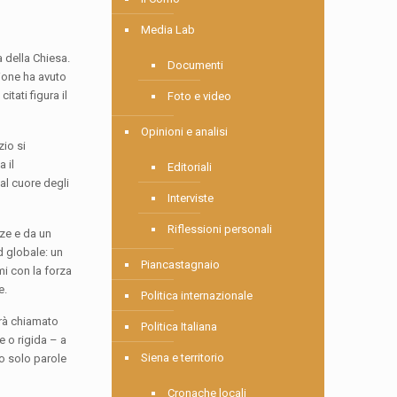
Media Lab
a della Chiesa.
Documenti
zione ha avuto
tati figura il
Foto e video
Opinioni e analisi
zio si
 il
Editoriali
al cuore degli
Interviste
Riflessioni personali
nze e da un
d globale: un
Piancastagnaio
mi con la forza
e.
Politica internazionale
arà chiamato
Politica Italiana
e o rigida – a
Siena e territorio
o solo parole
Cronache locali