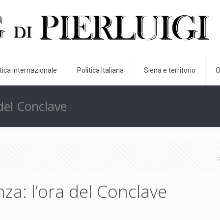
itica internazionale
Politica Italiana
Siena e territorio
O
 del Conclave
nza: l’ora del Conclave