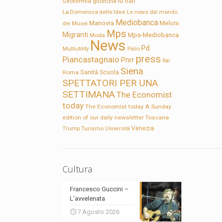
Io
Geotermia
giustizia
Iran
La Domenica delle Idee
Le news dal mondo
Mediobanca
Manovra
Meloni
dei Musei
Mps
Migranti
Mps-Mediobanca
Moda
News
Pd
Multiutility
Palio
press
Piancastagnaio
Pnrr
Rai
Siena
Sanità
Roma
Scuola
SPETTATORI PER UNA
SETTIMANA
The Economist
today
The Economist today A Sunday
edition of our daily newsletter
Toscana
Trump
Turismo
Venezia
Università
Cultura
Francesco Guccini –
L’avvelenata
7 Agosto 2026