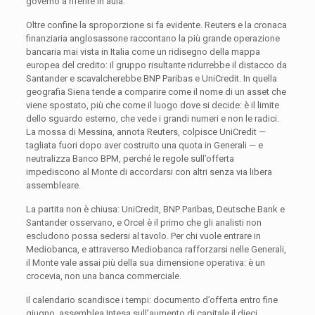
governo a riferire in aula.
Oltre confine la sproporzione si fa evidente. Reuters e la cronaca
finanziaria anglosassone raccontano la più grande operazione
bancaria mai vista in Italia come un ridisegno della mappa
europea del credito: il gruppo risultante ridurrebbe il distacco da
Santander e scavalcherebbe BNP Paribas e UniCredit. In quella
geografia Siena tende a comparire come il nome di un asset che
viene spostato, più che come il luogo dove si decide: è il limite
dello sguardo esterno, che vede i grandi numeri e non le radici.
La mossa di Messina, annota Reuters, colpisce UniCredit —
tagliata fuori dopo aver costruito una quota in Generali — e
neutralizza Banco BPM, perché le regole sull’offerta
impediscono al Monte di accordarsi con altri senza via libera
assembleare.
La partita non è chiusa: UniCredit, BNP Paribas, Deutsche Bank e
Santander osservano, e Orcel è il primo che gli analisti non
escludono possa sedersi al tavolo. Per chi vuole entrare in
Mediobanca, e attraverso Mediobanca rafforzarsi nelle Generali,
il Monte vale assai più della sua dimensione operativa: è un
crocevia, non una banca commerciale.
Il calendario scandisce i tempi: documento d’offerta entro fine
giugno, assemblea Intesa sull’aumento di capitale il dieci