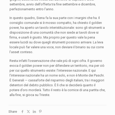
settembre, avvio dell’offerta tra fine settembre e dicembre,
perfezionamento entro l’anno.
In questo quadro, Siena fa la sua parte con i margini che ha. Il
consiglio comunale si è mosso compatto, ha chiesto il golden
power, ha aperto un tavolo interistituzionale: sono gli strumenti a
disposizione di una comunità che non siede ai tavoli dove si
firma, e usarli è giusto. Ma proprio per questo vale la pena
essere lucidi su dove quegli strumenti possono arrivare. La leva
locale può far valere una voce, non deviare il binario su cui corre
l’asset conteso.
Resta infatti l’osservazione che vale più di ogni cifra. Il governo
evoca il golden power non per difendere un territorio, ma per ciò
per cui quello strumento esiste: l’interesse nazionale. E qui
l’interesse nazionale ha un nome solo, e non è Monte dei Paschi.
È Generali — cassaforte del risparmio degli italiani, tra i maggiori
detentori del debito pubblico. È lì che si deciderà quanto il
potere d’oro morderà. Tutto il resto è la cornice di una partita che,
alla fine, si gioca su Trieste.
Share