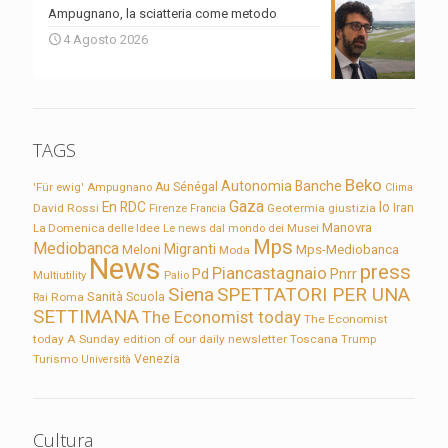
Ampugnano, la sciatteria come metodo
4 Agosto 2026
TAGS
Beko
Autonomia
Banche
'Für ewig'
Ampugnano
Au Sénégal
Clima
Gaza
En RDC
Io
David Rossi
Firenze
Geotermia
giustizia
Iran
Francia
Manovra
La Domenica delle Idee
Le news dal mondo dei Musei
Mps
Mediobanca
Migranti
Meloni
Mps-Mediobanca
Moda
News
press
Piancastagnaio
Pd
Pnrr
Multiutility
Palio
Siena
SPETTATORI PER UNA
Sanità
Rai
Roma
Scuola
SETTIMANA
The Economist today
The Economist
today A Sunday edition of our daily newsletter
Toscana
Trump
Turismo
Venezia
Università
Cultura