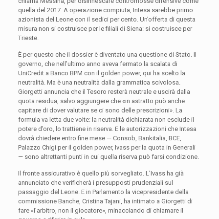
chiama Messina, per disinnescare contromosse difensive come
quella del 2017. A operazione compiuta, Intesa sarebbe primo
azionista del Leone con il sedici per cento. Un’offerta di questa
misura non si costruisce per le filiali di Siena: si costruisce per
Trieste.
È per questo che il dossier è diventato una questione di Stato. Il
governo, che nell’ultimo anno aveva fermato la scalata di
UniCredit a Banco BPM con il golden power, qui ha scelto la
neutralità. Ma è una neutralità dalla grammatica scivolosa.
Giorgetti annuncia che il Tesoro resterà neutrale e uscirà dalla
quota residua, salvo aggiungere che «in astratto può anche
capitare di dover valutare se ci sono delle prescrizioni». La
formula va letta due volte: la neutralità dichiarata non esclude il
potere d’oro, lo trattiene in riserva. E le autorizzazioni che Intesa
dovrà chiedere entro fine mese — Consob, Bankitalia, BCE,
Palazzo Chigi per il golden power, Ivass per la quota in Generali
— sono altrettanti punti in cui quella riserva può farsi condizione.
Il fronte assicurativo è quello più sorvegliato. L’Ivass ha già
annunciato che verificherà i presupposti prudenziali sul
passaggio del Leone. E in Parlamento la vicepresidente della
commissione Banche, Cristina Tajani, ha intimato a Giorgetti di
fare «l’arbitro, non il giocatore», minacciando di chiamare il