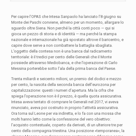
Per capire l’OPAS che Intesa Sanpaolo ha lanciato l’8 giugno su
Monte dei Paschi conviene, almeno per un momento, allargare lo
sguardo oltre Siena. Non perché la città conti poco — qui si
gioca un pezzo di storia e di identità — ma perché la stampa
nazionale e internazionale ha già spostato altrove il baricentro, e
capire dove serve a non combattere la battaglia sbagliata.
L’oggetto della contesa non è una banca dal radicamento
territoriale: è il tredici per cento delle Generali che il Monte
possiede attraverso Mediobanca, e che l’operazione di Carlo
Messina porterebbe sotto l’ala della prima banca del Paese.
Trenta miliardi e seicento milioni, un premio del dodici e mezzo
per cento, la nascita della seconda banca dell’eurozona per
capitalizzazione: questi i numeri d’apertura. Ma la cifra che
spiega l’operazione non è il prezzo, è quella quota assicurativa.
Intesa aveva tentato di comprare le Generali nel 2017, vi aveva
rinunciato, aveva poi costruito in proprio l’attività assicurativa.
Ora torna sul Leone per via indiretta, e lo fa con una mossa che
molti hanno letto come la confessione del vero obiettivo:
l’acquisto contestuale, coperto da derivati, di un ulteriore tre per
cento della compagnia triestina. Una posizione «temporanea», la