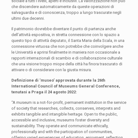
sociale a tutti i livelli, aperti e inclusivi. La valorizzazione non può
che discendere automaticamente da queste operazioni di
salvaguardia e di conoscenza, troppo a lungo trascurate negli
ultimi due decenni.
Il patrimonio dovrebbe diventare il punto di partenza anche
dell’attività espositiva, in stretta connessione con lo spazio a
questo tipo di attività deputato, il Santa Maria della Scala, in una
connessione virtuosa che non potrebbe che coinvolgere anche
le Università e aprirsi finalmente in maniera non occasionale a
rapporti internazionali di scambio e di collaborazione culturale
che una visione troppo miope della città ha finora trascurato di
attivare o di considerare con la giusta misura.
Definizione di ‘museo’ approvata durante la 26th
International Council of Museums General Conference,
tenutasi a Praga il 24 agosto 2022:
“A museum is a not-for-profit, permanent institution in the service
of society that researches, collects, conserves, interprets and
exhibits tangible and intangible heritage. Open to the public,
accessible and inclusive, museums foster diversity and
sustainability. They operate and communicate ethically,
professionally and with the participation of communities,
offering varied experiences of education, enjoyment, reflection