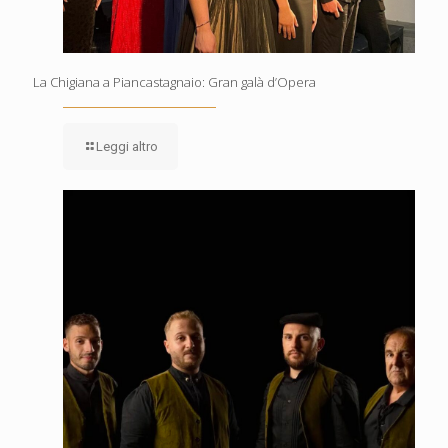
La Chigiana a Piancastagnaio: Gran galà d’Opera
Leggi altro