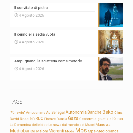
Il convitato di pietra
4 Agosto 2026
Il cerino e la sedia vuota
4 Agosto 2026
Ampugnano, la sciatteria come metodo
4 Agosto 2026
TAGS
Beko
Autonomia
Banche
'Für ewig'
Ampugnano
Au Sénégal
Clima
Gaza
En RDC
Io
David Rossi
Firenze
Geotermia
giustizia
Iran
Francia
Manovra
La Domenica delle Idee
Le news dal mondo dei Musei
Mps
Mediobanca
Migranti
Meloni
Mps-Mediobanca
Moda