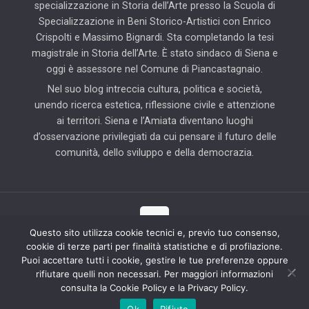
specializzazione in Storia dell’Arte presso la Scuola di
Specializzazione in Beni Storico-Artistici con Enrico
Crispolti e Massimo Bignardi. Sta completando la tesi
magistrale in Storia dell’Arte. È stato sindaco di Siena e
oggi è assessore nel Comune di Piancastagnaio.
Nel suo blog intreccia cultura, politica e società,
unendo ricerca estetica, riflessione civile e attenzione
ai territori. Siena e l’Amiata diventano luoghi
d’osservazione privilegiati da cui pensare il futuro delle
comunità, dello sviluppo e della democrazia.
Questo sito utilizza cookie tecnici e, previo tuo consenso,
cookie di terze parti per finalità statistiche e di profilazione.
© 2025 Il Blog di Pierluigi Piccini | Tutti i diritti riservati | Partner
Puoi accettare tutti i cookie, gestire le tue preferenze oppure
tecnico: Hab Solution
rifiutare quelli non necessari. Per maggiori informazioni
consulta la Cookie Policy e la Privacy Policy.
Ok
Rifiuto