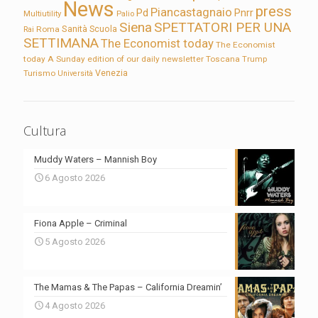
News
press
Piancastagnaio
Pd
Pnrr
Multiutility
Palio
Siena
SPETTATORI PER UNA
Sanità
Rai
Roma
Scuola
SETTIMANA
The Economist today
The Economist
today A Sunday edition of our daily newsletter
Toscana
Trump
Turismo
Venezia
Università
Cultura
Muddy Waters – Mannish Boy
6 Agosto 2026
Fiona Apple – Criminal
5 Agosto 2026
The Mamas & The Papas – California Dreamin’
4 Agosto 2026