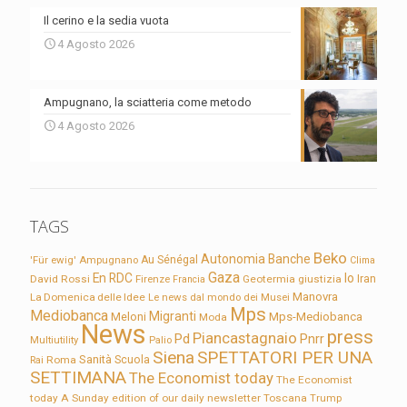
Il cerino e la sedia vuota
4 Agosto 2026
Ampugnano, la sciatteria come metodo
4 Agosto 2026
TAGS
Beko
Autonomia
Banche
'Für ewig'
Ampugnano
Au Sénégal
Clima
Gaza
En RDC
Io
David Rossi
Firenze
Geotermia
giustizia
Iran
Francia
Manovra
La Domenica delle Idee
Le news dal mondo dei Musei
Mps
Mediobanca
Migranti
Meloni
Mps-Mediobanca
Moda
News
press
Piancastagnaio
Pd
Pnrr
Multiutility
Palio
Siena
SPETTATORI PER UNA
Sanità
Rai
Roma
Scuola
SETTIMANA
The Economist today
The Economist
today A Sunday edition of our daily newsletter
Toscana
Trump