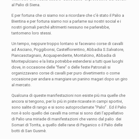
al Palio di Siena.
E per fortuna che ci siamo noi a ricordare che c’è stato il Palio a
Bientina e per fortuna siamo noi a parlarne sui nostri social e i
nostri giornali perché altrimenti nessuno ne parlerebbe,
tantomeno loro stessi.
Un tempo, neppure troppo lontano si facevano corse di cavalli
ad Asciano, Poggibonsi, Castelfiorentino, Abbadia S.Salvatore,
Piancasctagnaio, Acquapendente, Montalcino, Abbadia di
Montepulciano e la lista potrebbe estendersi a tutti quei luoghi
dove, in occasione delle “fiere” o delle feste Patronali si
organizzavano corse di cavalli per puro divertimento o come
occasione per andare a mangiare un panino magari dopo un giro
al mercato.
Qualcuna di queste manifestazioni non esiste più ma quelle che
ancora si tengono, per lo più in piste ricavate in campi sportivi,
sono salite di rango e si sono autoproclamate “Palio” . Ed il Palio
non è solo quello dei cavalli ma ormai si sono dati l’appellativo
di Palio una miriade di manifestazioni che vanno dal palio
dei
Somari di Torrita, a quello delle rane di Paganico o il Palio delle
botti di San Gusmè.