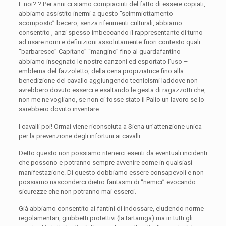
E noi? ? Per anni ci siamo compiaciuti del fatto di essere copiati,
abbiamo assistito inermi a questo “scimmiottamento
scomposto” becero, senza riferimenti culturali, abbiamo
consentito , anzi spesso imbeccando il rappresentante di turno
ad usare nomi e definizioni assolutamente fuori contesto quali
“barbaresco” Capitano” “mangino” fino al guardafantino
abbiamo insegnato le nostre canzoni ed esportato l’uso –
emblema del fazzoletto, della cena propiziatrice fino alla
benedizione del cavallo aggiungendo tecnicismi laddove non
avrebbero dovuto esserci e esaltando le gesta di ragazzotti che,
non me ne vogliano, se non ci fosse stato il Palio un lavoro se lo
sarebbero dovuto inventare.
I cavalli poi! Ormai viene riconsciuta a Siena un’attenzione unica
per la prevenzione degli infortuni ai cavalli.
Detto questo non possiamo ritenerci esenti da eventuali incidenti
che possono e potranno sempre avvenire come in qualsiasi
manifestazione. Di questo dobbiamo essere consapevoli e non
possiamo nasconderci dietro fantasmi di “nemici” evocando
sicurezze che non potranno mai esserci.
Già abbiamo consentito ai fantini di indossare, eludendo norme
regolamentari, giubbetti protettivi (la tartaruga) ma in tutti gli