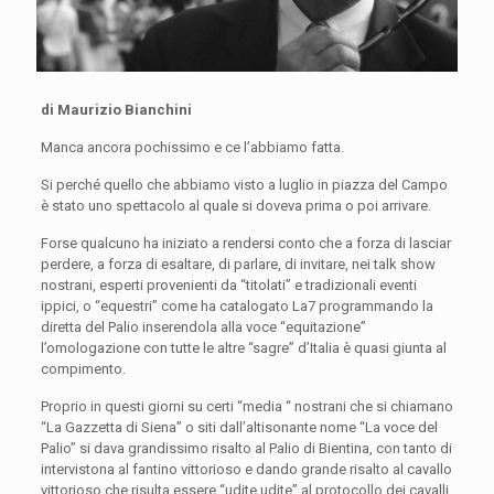
di Maurizio Bianchini
Manca ancora pochissimo e ce l’abbiamo fatta.
Si perché quello che abbiamo visto a luglio in piazza del Campo
è stato uno spettacolo al quale si doveva prima o poi arrivare.
Forse qualcuno ha iniziato a rendersi conto che a forza di lasciar
perdere, a forza di esaltare, di parlare, di invitare, nei talk show
nostrani, esperti provenienti da “titolati” e tradizionali eventi
ippici, o “equestri” come ha catalogato La7 programmando la
diretta del Palio inserendola alla voce “equitazione”
l’omologazione con tutte le altre “sagre” d’Italia è quasi giunta al
compimento.
Proprio in questi giorni su certi “media “ nostrani che si chiamano
“La Gazzetta di Siena” o siti dall’altisonante nome “La voce del
Palio” si dava grandissimo risalto al Palio di Bientina, con tanto di
intervistona al fantino vittorioso e dando grande risalto al cavallo
vittorioso che risulta essere “udite udite” al protocollo dei cavalli