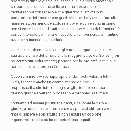
sport ed in tutte le discipline, anche quelle a livello amatoriale,
chi partecipa si assume delle personali responsabilità
dichiarandosi consapevole che quel tipo di attività può
comportare dei rischi anche gravi. Altrimenti si vanno a fare altre
manifestazioni meno pericolose e dove le curve sono in piano,
non si corre il rischio di battere nel canape e l’uso del “frustino” è
consentito solo per incitare il cavallo e non per nerbare il fantino
avversario financo a scavallarlo.
Quello che abbiamo visto a Luglio non è degno di Siena, della
sua tradizione e dell’amore che la maggior parte dei Senesi (non
ho scritto tutti volutamente) portano per la loro città, per le sue
tradizioni e per la propria Contrada.
Occorre, a mio avviso, riappropriarci dei nostri valori, a tutti i
livelli, facendo anche un esame attento dei livelli di
responsabilità che tutti, dal regista, gli attori e le comparse di
questo grande spettacolo possano e debbano assumersi.
Torniamo ad essere più intransigenti, a calibrare le parole, i
giudizi, a non tollerare interferenze da parte di chi non sa e fa
finta di sapere e soprattutto a non seguire un copione
ingannevole scritto da incompetenti inadeguati.