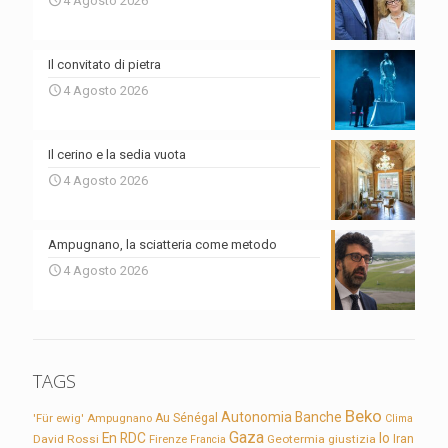
4 Agosto 2026
Il convitato di pietra
4 Agosto 2026
Il cerino e la sedia vuota
4 Agosto 2026
Ampugnano, la sciatteria come metodo
4 Agosto 2026
TAGS
Beko
Autonomia
Banche
'Für ewig'
Ampugnano
Au Sénégal
Clima
Gaza
En RDC
Io
David Rossi
Firenze
Geotermia
giustizia
Iran
Francia