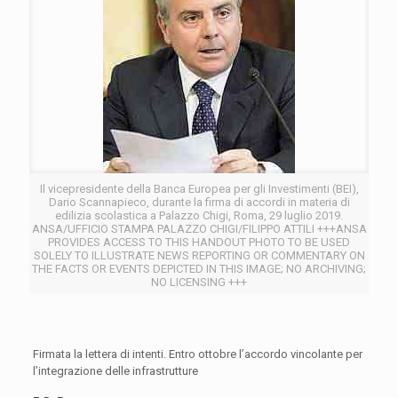
Il vicepresidente della Banca Europea per gli Investimenti (BEI),
Dario Scannapieco, durante la firma di accordi in materia di
edilizia scolastica a Palazzo Chigi, Roma, 29 luglio 2019.
ANSA/UFFICIO STAMPA PALAZZO CHIGI/FILIPPO ATTILI +++ANSA
PROVIDES ACCESS TO THIS HANDOUT PHOTO TO BE USED
SOLELY TO ILLUSTRATE NEWS REPORTING OR COMMENTARY ON
THE FACTS OR EVENTS DEPICTED IN THIS IMAGE; NO ARCHIVING;
NO LICENSING +++
Firmata la lettera di intenti. Entro ottobre l’accordo vincolante per
l’integrazione delle infrastrutture