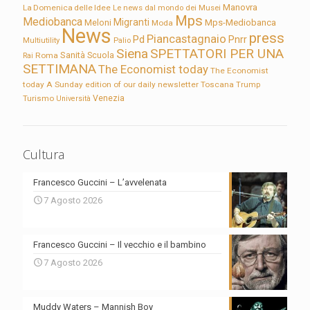
Manovra
La Domenica delle Idee
Le news dal mondo dei Musei
Mps
Mediobanca
Migranti
Meloni
Mps-Mediobanca
Moda
News
press
Piancastagnaio
Pd
Pnrr
Multiutility
Palio
Siena
SPETTATORI PER UNA
Sanità
Rai
Roma
Scuola
SETTIMANA
The Economist today
The Economist
today A Sunday edition of our daily newsletter
Toscana
Trump
Turismo
Venezia
Università
Cultura
Francesco Guccini – L’avvelenata
7 Agosto 2026
Francesco Guccini – Il vecchio e il bambino
7 Agosto 2026
Muddy Waters – Mannish Boy