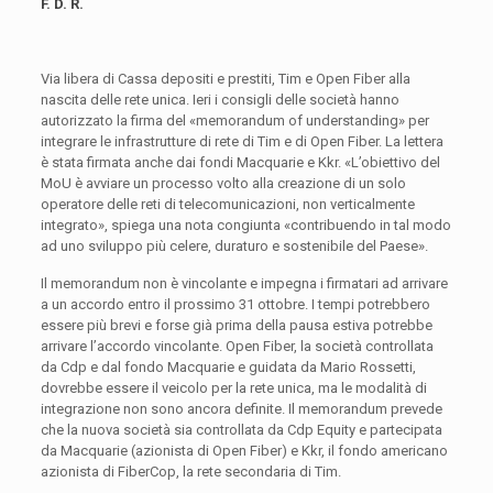
F. D. R.
Via libera di Cassa depositi e prestiti, Tim e Open Fiber alla
nascita delle rete unica. Ieri i consigli delle società hanno
autorizzato la firma del «memorandum of understanding» per
integrare le infrastrutture di rete di Tim e di Open Fiber. La lettera
è stata firmata anche dai fondi Macquarie e Kkr. «L’obiettivo del
MoU è avviare un processo volto alla creazione di un solo
operatore delle reti di telecomunicazioni, non verticalmente
integrato», spiega una nota congiunta «contribuendo in tal modo
ad uno sviluppo più celere, duraturo e sostenibile del Paese».
Il memorandum non è vincolante e impegna i firmatari ad arrivare
a un accordo entro il prossimo 31 ottobre. I tempi potrebbero
essere più brevi e forse già prima della pausa estiva potrebbe
arrivare l’accordo vincolante. Open Fiber, la società controllata
da Cdp e dal fondo Macquarie e guidata da Mario Rossetti,
dovrebbe essere il veicolo per la rete unica, ma le modalità di
integrazione non sono ancora definite. Il memorandum prevede
che la nuova società sia controllata da Cdp Equity e partecipata
da Macquarie (azionista di Open Fiber) e Kkr, il fondo americano
azionista di FiberCop, la rete secondaria di Tim.