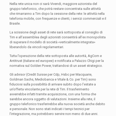
Nella rete unica non ci sarà Vivendi, maggiore azionista del
gruppo telefonico, che potrà restare concentrata sulle attività
che rimarranno a Tim dopo la cessione della rete: le attività nella
telefonia mobile, con frequenze e clienti, i servizi commerciali e il
Brasile.
La scissione degli asset di rete sarà sottoposta al consiglio di
Tim e all’assemblea degli azionisti consentirà all’ex monopolista
di superare il modello di società «verticalmente integrata»
liberandolo da vincoli regolamentari.
Tutta l’operazione della rete sottoposta alle autorità, AgCom e
Antitrust (italiane ed europee) e notificata a Palazzo Chigi per la
normativa sul Golden Power, trattandosi di un asset strategico.
Gli advisor (Credit Suisse per Cdp, Hsbc per Macquarie,
Goldman Sachs, Mediobanca e Vitale & Co. per Tim) sono
fiduciosi sulla possibilità di arrivare subito dopo l’estate a
un’offerta vincolante per la rete di Tim. Il trasferimento
avverrebbe infatti tramite acquisizione, con una forma che
sarebbe ancora oggetto di valutazioni. Insieme alla rete, il
gruppo telefonico trasferirebbe alla nuova società anche debito
e personale. Non sono stati indicati i tempi tecnici per
l’integrazione, ma potrebbero servire non meno di due anni.