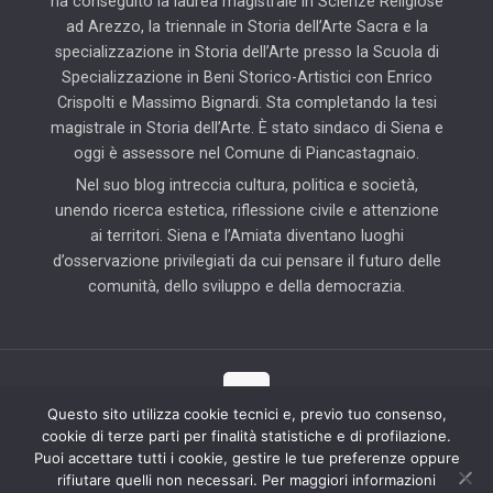
ha conseguito la laurea magistrale in Scienze Religiose
ad Arezzo, la triennale in Storia dell’Arte Sacra e la
specializzazione in Storia dell’Arte presso la Scuola di
Specializzazione in Beni Storico-Artistici con Enrico
Crispolti e Massimo Bignardi. Sta completando la tesi
magistrale in Storia dell’Arte. È stato sindaco di Siena e
oggi è assessore nel Comune di Piancastagnaio.
Nel suo blog intreccia cultura, politica e società,
unendo ricerca estetica, riflessione civile e attenzione
ai territori. Siena e l’Amiata diventano luoghi
d’osservazione privilegiati da cui pensare il futuro delle
comunità, dello sviluppo e della democrazia.
Questo sito utilizza cookie tecnici e, previo tuo consenso,
cookie di terze parti per finalità statistiche e di profilazione.
© 2025 Il Blog di Pierluigi Piccini | Tutti i diritti riservati | Partner
Puoi accettare tutti i cookie, gestire le tue preferenze oppure
tecnico: Hab Solution
rifiutare quelli non necessari. Per maggiori informazioni