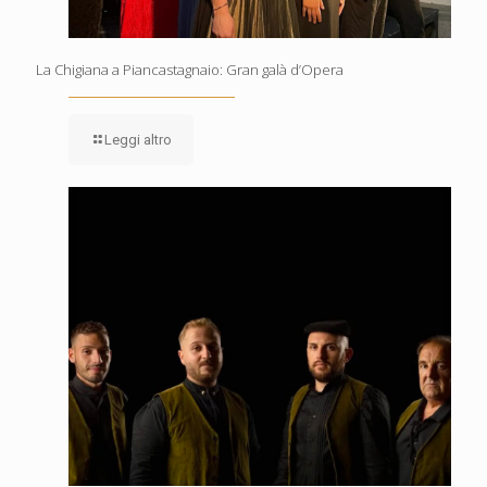
La Chigiana a Piancastagnaio: Gran galà d’Opera
Leggi altro