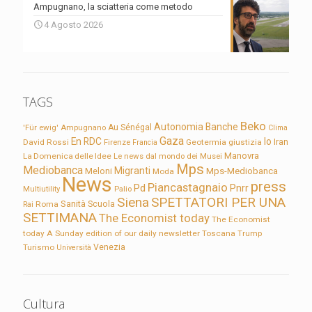
Ampugnano, la sciatteria come metodo
4 Agosto 2026
TAGS
Beko
Autonomia
Banche
'Für ewig'
Ampugnano
Au Sénégal
Clima
Gaza
En RDC
Io
David Rossi
Firenze
Geotermia
giustizia
Iran
Francia
Manovra
La Domenica delle Idee
Le news dal mondo dei Musei
Mps
Mediobanca
Migranti
Meloni
Mps-Mediobanca
Moda
News
press
Piancastagnaio
Pd
Pnrr
Multiutility
Palio
Siena
SPETTATORI PER UNA
Sanità
Rai
Roma
Scuola
SETTIMANA
The Economist today
The Economist
today A Sunday edition of our daily newsletter
Toscana
Trump
Turismo
Venezia
Università
Cultura