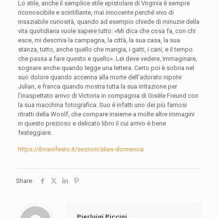
Lo stile, anche il semplice stile epistolare di Virginia è sempre
riconoscibile e scintillante, mai innocente perché vivo di
insaziabile curiosità, quando ad esempio chiede di minuzie della
vita quotidiana vuole sapere tutto: «Mi dica che cosa fa, con chi
esce, mi descriva la campagna, la città, la sua casa, la sua
stanza, tutto, anche quello che mangia, i gatti, i cani, e il tempo
che passa a fare questo e quello». Lei deve vedere, immaginare,
sognare anche quando legge una lettera. Certo poi è sobria nel
suo dolore quando accenna alla morte dell’adorato nipote
Julian, e franca quando mostra tutta la sua irritazione per
l’inaspettato arrivo di Victoria in compagnia di Gisèle Freund con
la sua macchina fotografica. Suo è infatti uno dei più famosi
ritratti della Woolf, che compare insieme a molte altre immagini
in questo prezioso e delicato libro il cui arrivo è bene
festeggiare.
https://ilmanifesto.it/sezioni/alias-domenica
Share
Pierluigi Piccini