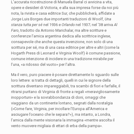
L’accurata ricostruzione di Manuela Barral ci avvicina a vita,
opere e desideri di Victoria, e alla sua impresa forse da noi più
nota, la rivista e casa editrice Sur, che pubblicherà, affidate a
Jorge Luis Borges due importanti traduzioni di Woolf,
Una
stanza tutta per sé
nel 1936 e
Orlando
nel 1937; nel ’38 arriva
Al
Faro
, tradotto da Antonio Marichalar, ma altre scritture e
conferenze l’amica argentina dedica alla scrittrice inglese,
consapevole che anche questa invenzione, non solo di una
scrittura per sé, ma di una casa editrice per altre e altri (come la
Hogarth Press di Leonard e Virginia Woolf) è comune passione,
comune intenzione di incidere in una tradizione mirabile per
l’una, «a ridosso del vuoto» per l’altra.
Ma il vero, puro piacere è posare direttamente lo sguardo sulle
loro lettere: si tratta di dettagli, quelli in cui le signore della
scrittura diventano impareggiabili, tra scambi di fiori e farfalle, il
ritrarsi puritano di Virginia di fronte a regali «meravigliosamente
inopportuni» e la sovrabbondanza di doni, omaggi che
viaggiano da un continente lontano, segnati dalla nostalgia
(«Come fare, Virginia, per incollare l’Europa all’America e
asciugare l’oceano che le separa?»), ma intanto, a Londra,
l’amica dalla mente visionaria la immagina «mentre ascolta il
vento muovere migliaia di ettari di erba della pampa».