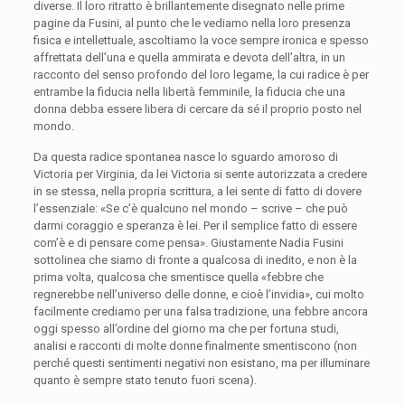
diverse. Il loro ritratto è brillantemente disegnato nelle prime
pagine da Fusini, al punto che le vediamo nella loro presenza
fisica e intellettuale, ascoltiamo la voce sempre ironica e spesso
affrettata dell’una e quella ammirata e devota dell’altra, in un
racconto del senso profondo del loro legame, la cui radice è per
entrambe la fiducia nella libertà femminile, la fiducia che una
donna debba essere libera di cercare da sé il proprio posto nel
mondo.
Da questa radice spontanea nasce lo sguardo amoroso di
Victoria per Virginia, da lei Victoria si sente autorizzata a credere
in se stessa, nella propria scrittura, a lei sente di fatto di dovere
l’essenziale: «Se c’è qualcuno nel mondo – scrive – che può
darmi coraggio e speranza è lei. Per il semplice fatto di essere
com’è e di pensare come pensa». Giustamente Nadia Fusini
sottolinea che siamo di fronte a qualcosa di inedito, e non è la
prima volta, qualcosa che smentisce quella «febbre che
regnerebbe nell’universo delle donne, e cioè l’invidia», cui molto
facilmente crediamo per una falsa tradizione, una febbre ancora
oggi spesso all’ordine del giorno ma che per fortuna studi,
analisi e racconti di molte donne finalmente smentiscono (non
perché questi sentimenti negativi non esistano, ma per illuminare
quanto è sempre stato tenuto fuori scena).