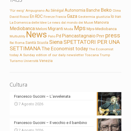
Beko
Autonomia
Banche
'Für ewig'
Ampugnano
Au Sénégal
Clima
Gaza
En RDC
Io
David Rossi
Firenze
Geotermia
giustizia
Iran
Francia
Manovra
La Domenica delle Idee
Le news dal mondo dei Musei
Mps
Mediobanca
Migranti
Meloni
Mps-Mediobanca
Moda
News
press
Piancastagnaio
Pd
Pnrr
Multiutility
Palio
Siena
SPETTATORI PER UNA
Sanità
Rai
Roma
Scuola
SETTIMANA
The Economist today
The Economist
today A Sunday edition of our daily newsletter
Toscana
Trump
Turismo
Venezia
Università
Cultura
Francesco Guccini – L’avvelenata
7 Agosto 2026
Francesco Guccini – Il vecchio e il bambino
7 Agosto 2026