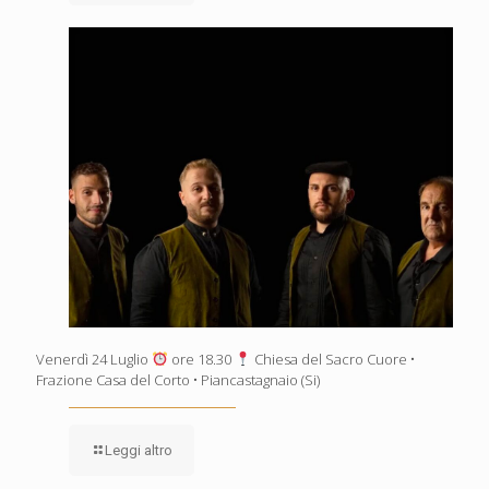
Venerdì 24 Luglio
ore 18.30
Chiesa del Sacro Cuore •
Frazione Casa del Corto • Piancastagnaio (Si)
Leggi altro