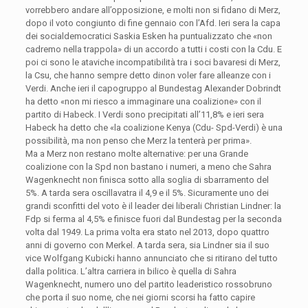
vorrebbero andare all’opposizione, e molti non si fidano di Merz,
dopo il voto congiunto di fine gennaio con l’Afd. Ieri sera la capa
dei socialdemocratici Saskia Esken ha puntualizzato che «non
cadremo nella trappola» di un accordo a tutti i costi con la Cdu. E
poi ci sono le ataviche incompatibilità tra i soci bavaresi di Merz,
la Csu, che hanno sempre detto dinon voler fare alleanze con i
Verdi. Anche ieri il capogruppo al Bundestag Alexander Dobrindt
ha detto «non mi riesco a immaginare una coalizione» con il
partito di Habeck. I Verdi sono precipitati all’11,8% e ieri sera
Habeck ha detto che «la coalizione Kenya (Cdu- Spd-Verdi) è una
possibilità, ma non penso che Merz la tenterà per prima».
Ma a Merz non restano molte alternative: per una Grande
coalizione con la Spd non bastano i numeri, a meno che Sahra
Wagenknecht non finisca sotto alla soglia di sbarramento del
5%. A tarda sera oscillavatra il 4,9 e il 5%. Sicuramente uno dei
grandi sconfitti del voto è il leader dei liberali Christian Lindner: la
Fdp si ferma al 4,5% e finisce fuori dal Bundestag per la seconda
volta dal 1949. La prima volta era stato nel 2013, dopo quattro
anni di governo con Merkel. A tarda sera, sia Lindner sia il suo
vice Wolfgang Kubicki hanno annunciato che si ritirano del tutto
dalla politica. L’altra carriera in bilico è quella di Sahra
Wagenknecht, numero uno del partito leaderistico rossobruno
che porta il suo nome, che nei giorni scorsi ha fatto capire