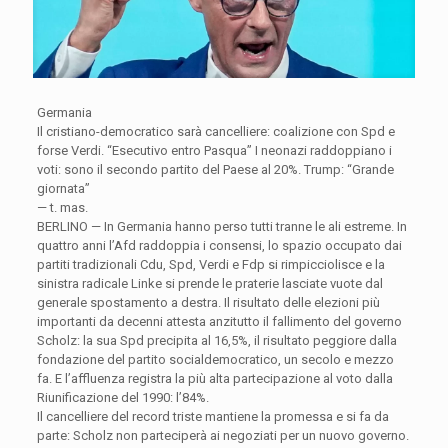
Germania
Il cristiano-democratico sarà cancelliere: coalizione con Spd e
forse Verdi. “Esecutivo entro Pasqua” I neonazi raddoppiano i
voti: sono il secondo partito del Paese al 20%. Trump: “Grande
giornata”
— t. mas.
BERLINO — In Germania hanno perso tutti tranne le ali estreme. In
quattro anni l’Afd raddoppia i consensi, lo spazio occupato dai
partiti tradizionali Cdu, Spd, Verdi e Fdp si rimpicciolisce e la
sinistra radicale Linke si prende le praterie lasciate vuote dal
generale spostamento a destra. Il risultato delle elezioni più
importanti da decenni attesta anzitutto il fallimento del governo
Scholz: la sua Spd precipita al 16,5%, il risultato peggiore dalla
fondazione del partito socialdemocratico, un secolo e mezzo
fa. E l’affluenza registra la più alta partecipazione al voto dalla
Riunificazione del 1990: l’84%.
Il cancelliere del record triste mantiene la promessa e si fa da
parte: Scholz non parteciperà ai negoziati per un nuovo governo.