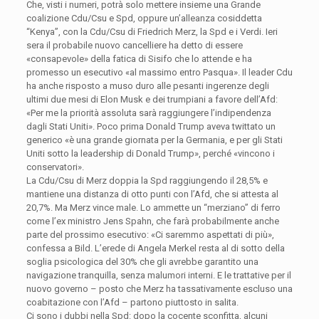
Che, visti i numeri, potrà solo mettere insieme una Grande
coalizione Cdu/Csu e Spd, oppure un’alleanza cosiddetta
“Kenya”, con la Cdu/Csu di Friedrich Merz, la Spd e i Verdi. Ieri
sera il probabile nuovo cancelliere ha detto di essere
«consapevole» della fatica di Sisifo che lo attende e ha
promesso un esecutivo «al massimo entro Pasqua». Il leader Cdu
ha anche risposto a muso duro alle pesanti ingerenze degli
ultimi due mesi di Elon Musk e dei trumpiani a favore dell’Afd:
«Per me la priorità assoluta sarà raggiungere l’indipendenza
dagli Stati Uniti». Poco prima Donald Trump aveva twittato un
generico «è una grande giornata per la Germania, e per gli Stati
Uniti sotto la leadership di Donald Trump», perché «vincono i
conservatori».
La Cdu/Csu di Merz doppia la Spd raggiungendo il 28,5% e
mantiene una distanza di otto punti con l’Afd, che si attesta al
20,7%. Ma Merz vince male. Lo ammette un “merziano” di ferro
come l’ex ministro Jens Spahn, che farà probabilmente anche
parte del prossimo esecutivo: «Ci saremmo aspettati di più»,
confessa a Bild. L’erede di Angela Merkel resta al di sotto della
soglia psicologica del 30% che gli avrebbe garantito una
navigazione tranquilla, senza malumori interni. E le trattative per il
nuovo governo – posto che Merz ha tassativamente escluso una
coabitazione con l’Afd – partono piuttosto in salita.
Ci sono i dubbi nella Spd: dopo la cocente sconfitta, alcuni