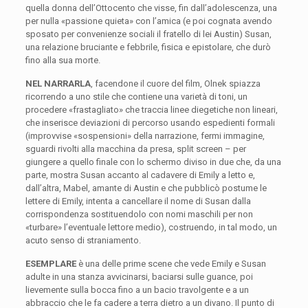
quella donna dell’Ottocento che visse, fin dall’adolescenza, una
per nulla «passione quieta» con l’amica (e poi cognata avendo
sposato per convenienze sociali il fratello di lei Austin) Susan,
una relazione bruciante e febbrile, fisica e epistolare, che durò
fino alla sua morte.
NEL NARRARLA
, facendone il cuore del film, Olnek spiazza
ricorrendo a uno stile che contiene una varietà di toni, un
procedere «frastagliato» che traccia linee diegetiche non lineari,
che inserisce deviazioni di percorso usando espedienti formali
(improvvise «sospensioni» della narrazione, fermi immagine,
sguardi rivolti alla macchina da presa, split screen – per
giungere a quello finale con lo schermo diviso in due che, da una
parte, mostra Susan accanto al cadavere di Emily a letto e,
dall’altra, Mabel, amante di Austin e che pubblicò postume le
lettere di Emily, intenta a cancellare il nome di Susan dalla
corrispondenza sostituendolo con nomi maschili per non
«turbare» l’eventuale lettore medio), costruendo, in tal modo, un
acuto senso di straniamento.
ESEMPLARE
è una delle prime scene che vede Emily e Susan
adulte in una stanza avvicinarsi, baciarsi sulle guance, poi
lievemente sulla bocca fino a un bacio travolgente e a un
abbraccio che le fa cadere a terra dietro a un divano. Il punto di