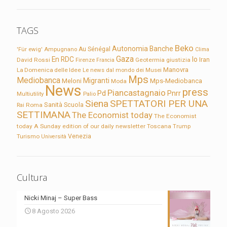
TAGS
Beko
Autonomia
Banche
'Für ewig'
Ampugnano
Au Sénégal
Clima
Gaza
En RDC
Io
David Rossi
Firenze
Geotermia
giustizia
Iran
Francia
Manovra
La Domenica delle Idee
Le news dal mondo dei Musei
Mps
Mediobanca
Migranti
Meloni
Mps-Mediobanca
Moda
News
press
Piancastagnaio
Pd
Pnrr
Multiutility
Palio
Siena
SPETTATORI PER UNA
Sanità
Rai
Roma
Scuola
SETTIMANA
The Economist today
The Economist
today A Sunday edition of our daily newsletter
Toscana
Trump
Turismo
Venezia
Università
Cultura
Nicki Minaj – Super Bass
8 Agosto 2026