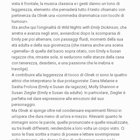
vista è frontale, la musica classica e i gesti danno un tono di
leggerezza, elemento che pervaderà tutto il testo chiamato con
pertinenza da Olnek una «commedia drammatica con tocchi di
humour».
Sta anche qui l’originalità di
Wild Nights with Emily Dickinson
, che
arretra e avanza negli anni, avviandosi dopo la scomparsa di
Emily per poi alternare, con passaggi fluidi, momenti della sua
età adulta e della sua giovinezza (che riserva anche una scena
«gemella» di quella del bacio sopra citato, con Emily e Susan
ragazze che, rimaste sole, si seducono nelle stanze della casa
con tenerezza, desiderio, e una passione che le inebria e
travolge).
A contribuire alla leggerezza di tocco di Olnek ci sono le quattro
attrici che interpretano le due protagoniste: Dana Melanie e
Sasha Frolova (Emily e Susan da ragazze), Molly Shannon e
Susan Ziegler (Emily e Susan da adulte). In particolare, Ziegler è
perfetta nel dare espressione alle emozioni del suo
personaggio.
Ma Olnek si spinge oltre nel condensare esperimenti filmici in
un’opera che dura meno di un’ora e mezzo. Rilevanti quanto le
immagini sono le parole, quelle pronunciate e quelle visualizzate,
su tre livelli differenti, rendendole a loro volta un corpo visto. Ci
sono le frasi scritte a mano di poesie e lettere sovrimpresse