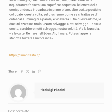
sulle immagini, che danno l’idea di galleggiare come se le
inquadrature fossero una superficie acquatica; le lettere della
corrispondenza inquadrate in primo piano; altre scritte poetiche
collocate, questa volta, sullo schermo come se si trattasse di
didascalie. Immagini e parole, e viceversa. E tra queste ultime, le
due utilizzate nel titolo: «Notti selvagge. Notti selvagge. Fossi io
con te, sarebbero notti selvagge, nostra voluttà. Via la bussola,
via le carte. Remare nell’Eden. Ah, il mare. Potessi appena
stanotte buttare l’ancora in te».
https://ilmanifesto.it/
Share
Pierluigi Piccini
Post correlato