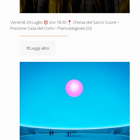
Venerdì 24 Luglio
ore 18.30
Chiesa del Sacro Cuore •
Frazione Casa del Corto • Piancastagnaio (Si)
Leggi altro