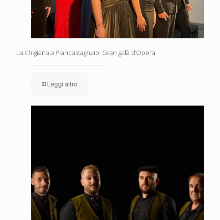
La Chigiana a Piancastagnaio: Gran galà d’Opera
Leggi altro