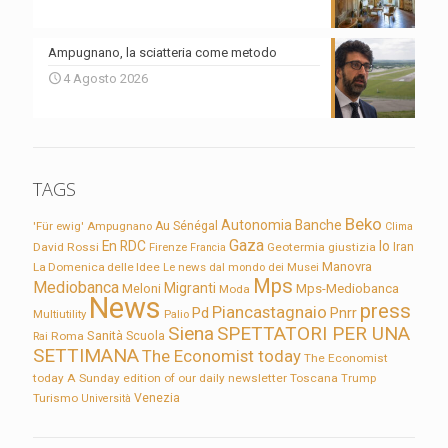
Ampugnano, la sciatteria come metodo
4 Agosto 2026
TAGS
Beko
Autonomia
Banche
'Für ewig'
Ampugnano
Au Sénégal
Clima
Gaza
En RDC
Io
David Rossi
Firenze
Geotermia
giustizia
Iran
Francia
Manovra
La Domenica delle Idee
Le news dal mondo dei Musei
Mps
Mediobanca
Migranti
Meloni
Mps-Mediobanca
Moda
News
press
Piancastagnaio
Pd
Pnrr
Multiutility
Palio
Siena
SPETTATORI PER UNA
Sanità
Rai
Roma
Scuola
SETTIMANA
The Economist today
The Economist
today A Sunday edition of our daily newsletter
Toscana
Trump
Turismo
Venezia
Università