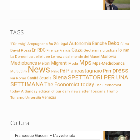
TAGS
Beko
Autonomia
Banche
'Für ewig'
Ampugnano
Au Sénégal
Clima
Gaza
En RDC
Io
David Rossi
Firenze
Geotermia
giustizia
Iran
Francia
Manovra
La Domenica delle Idee
Le news dal mondo dei Musei
Mps
Mediobanca
Migranti
Meloni
Mps-Mediobanca
Moda
News
press
Piancastagnaio
Pd
Pnrr
Multiutility
Palio
Siena
SPETTATORI PER UNA
Sanità
Rai
Roma
Scuola
SETTIMANA
The Economist today
The Economist
today A Sunday edition of our daily newsletter
Toscana
Trump
Turismo
Venezia
Università
Cultura
Francesco Guccini – L’avvelenata