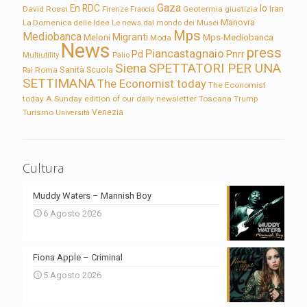
Gaza
En RDC
Io
David Rossi
Firenze
Geotermia
giustizia
Iran
Francia
Manovra
La Domenica delle Idee
Le news dal mondo dei Musei
Mps
Mediobanca
Migranti
Meloni
Mps-Mediobanca
Moda
News
press
Piancastagnaio
Pd
Pnrr
Multiutility
Palio
Siena
SPETTATORI PER UNA
Sanità
Rai
Roma
Scuola
SETTIMANA
The Economist today
The Economist
today A Sunday edition of our daily newsletter
Toscana
Trump
Turismo
Venezia
Università
Cultura
Muddy Waters – Mannish Boy
6 Agosto 2026
Fiona Apple – Criminal
5 Agosto 2026