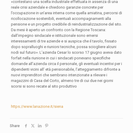
«contestano una scelta industriale effettuata in assenza di una
reale crisi aziendale e chiedono garanzie concrete per
l’occupazione in un’area interna come quella amiatina, percorsi di
ricollocazione sostenibili, eventuali accompagnamenti alla
pensione e un progetto credibile di reindustrializzazione del sito.
Da mesi è aperto un confronto con la Regione Toscana:
dall’impegno sindacale e istituzionale sono emersi
interessamenti di tre aziende e si auspica che il tavolo, fissato
dopo sopralluoghi e riunioni tecniche, possa sciogliere alcuni
nodi sul futuro». L’azienda Cesar lo scorso 17 giugno aveva dato
forfait nella riunione in cui i sindacati ponevano specifiche
domande all’azienda circa il personale, gli eventuali incentivi per i
dipendenti vicini all’ età pensionabile, l’atteggiamento difronte a
nuovi imprenditori che sembrano intenzionate a rilevare i
magazzini di Casa del Corto, almeno tre di cui due nei giorni
scorsi si sono recate al sito produttivo
https://www.lanazione.it/siena
Share