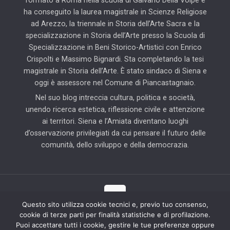
formato a Roma nella scuola di Galvano Della Volpe e
ha conseguito la laurea magistrale in Scienze Religiose
ad Arezzo, la triennale in Storia dell’Arte Sacra e la
specializzazione in Storia dell’Arte presso la Scuola di
Specializzazione in Beni Storico-Artistici con Enrico
Crispolti e Massimo Bignardi. Sta completando la tesi
magistrale in Storia dell’Arte. È stato sindaco di Siena e
oggi è assessore nel Comune di Piancastagnaio.
Nel suo blog intreccia cultura, politica e società,
unendo ricerca estetica, riflessione civile e attenzione
ai territori. Siena e l’Amiata diventano luoghi
d’osservazione privilegiati da cui pensare il futuro delle
comunità, dello sviluppo e della democrazia.
Questo sito utilizza cookie tecnici e, previo tuo consenso,
cookie di terze parti per finalità statistiche e di profilazione.
© 2025 Il Blog di Pierluigi Piccini | Tutti i diritti riservati | Partner
Puoi accettare tutti i cookie, gestire le tue preferenze oppure
tecnico: Hab Solution