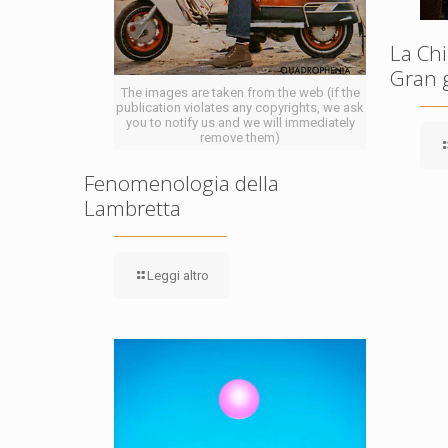
La Chi
Gran 
The images are taken from the web (if the
publication violates any copyrights, we ask
you to notify us and we will immediately
remove them)
Fenomenologia della
Lambretta
Leggi altro