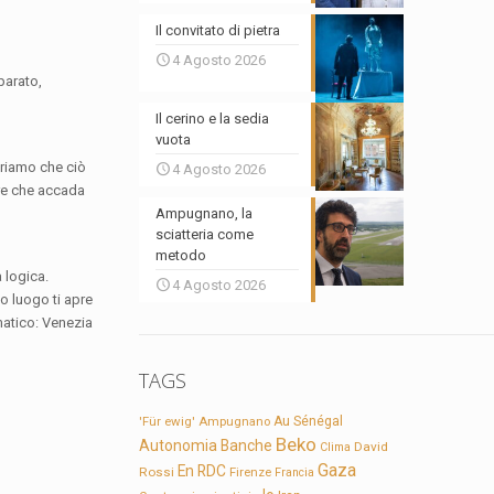
Il convitato di pietra
4 Agosto 2026
parato,
Il cerino e la sedia
vuota
eriamo che ciò
4 Agosto 2026
are che accada
Ampugnano, la
sciatteria come
metodo
a logica.
4 Agosto 2026
o luogo ti apre
matico: Venezia
TAGS
'Für ewig'
Ampugnano
Au Sénégal
Beko
Autonomia
Banche
David
Clima
Gaza
En RDC
Rossi
Firenze
Francia