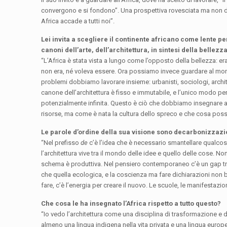
convergono e si fondono”. Una prospettiva rovesciata ma non divi
Africa accade a tutti noi”.
Lei invita a scegliere il continente africano come lente p
canoni dell’arte, dell’architettura, in sintesi della bellezza
“L’Africa è stata vista a lungo come l’opposto della bellezza: era
non era, né voleva essere. Ora possiamo invece guardare al mon
problemi dobbiamo lavorare insieme: urbanisti, sociologi, archi
canone dell’architettura è fisso e immutabile, e l’unico modo pe
potenzialmente infinita. Questo è ciò che dobbiamo insegnare agl
risorse, ma come è nata la cultura dello spreco e che cosa pos
Le parole d’ordine della sua visione sono decarbonizzaz
“Nel prefisso
de
c’è l’idea che è necessario smantellare qualcosa. M
l’architettura vive tra il mondo delle idee e quello delle cose. Non
schema è produttiva. Nel pensiero contemporaneo c’è un gap tr
che quella ecologica, e la coscienza ma fare dichiarazioni non ba
fare, c’è l’energia per creare il nuovo. Le scuole, le manifestaz
Che cosa le ha insegnato l’Africa rispetto a tutto questo?
“Io vedo l’architettura come una disciplina di trasformazione e d
almeno una lingua indigena nella vita privata e una lingua europe