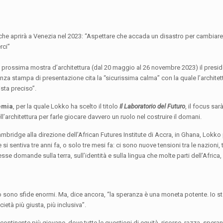
 che aprirà a Venezia nel 2023: “Aspettare che accada un disastro per cambiare
rci”
 prossima mostra d’architettura (dal 20 maggio al 26 novembre 2023) il presi
za stampa di presentazione cita la “sicurissima calma” con la quale l’architet
sta preciso”.
emia
, per la quale Lokko ha scelto il titolo
Il Laboratorio del Futuro
, il focus sar
architettura per farle giocare davvero un ruolo nel costruire il domani.
mbridge alla direzione dell’African Futures Institute di Accra, in Ghana, Lokko
sentiva tre anni fa, o solo tre mesi fa: ci sono nuove tensioni tra le nazioni, tr
tesse domande sulla terra, sull’identità e sulla lingua che molte parti dell’Africa
o sono sfide enormi. Ma, dice ancora, “la speranza è una moneta potente. Io s
ietà più giusta, più inclusiva”.
“il continente più giovane, dove tutte le questioni di equità, risorse, razza, sper