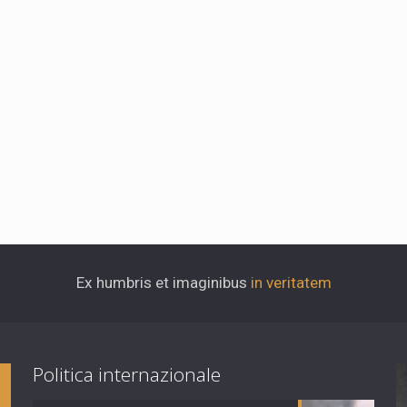
Ex humbris et imaginibus
in veritatem
Politica internazionale