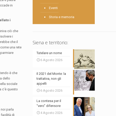
accade in
Eventi
Storia e memoria
llato i
finiva ciò che
solvere i
Siena e territorio:
erebbe che il
o come una rete
isparmiare
Tutelare un nome
6 Agosto 2026
intendo è che
Il 2021 del Monte: la
ra dello
trattativa, non gli
appelli
ella sociale
ra c’è questo
6 Agosto 2026
La contesa per il
“vero” difensore
 noi parla
4 Agosto 2026
facilità di