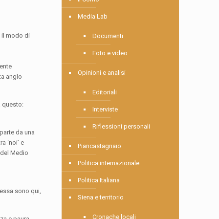
Media Lab
 il modo di
Documenti
Foto e video
dente
Opinioni e analisi
ta anglo-
Editoriali
à questo:
Interviste
Riflessioni personali
 parte da una
a ‘noi’ e
Piancastagnaio
, del Medio
Politica internazionale
Politica Italiana
tessa sono qui,
Siena e territorio
Cronache locali
anza e paura