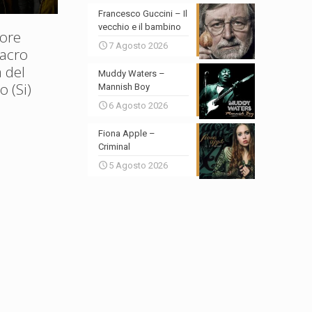
Francesco Guccini – Il
vecchio e il bambino
ore
7 Agosto 2026
Sacro
 del
Muddy Waters –
 (Si)
Mannish Boy
6 Agosto 2026
Fiona Apple –
Criminal
5 Agosto 2026