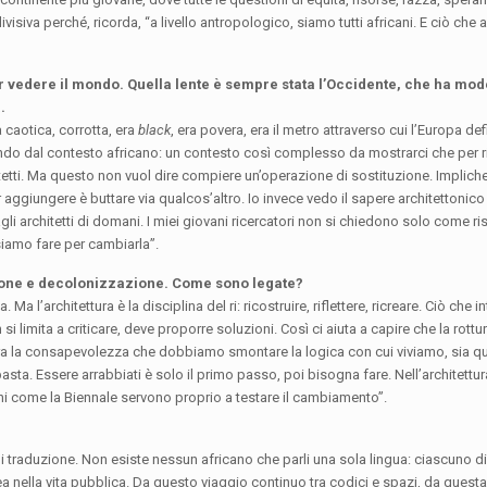
siva perché, ricorda, “a livello antropologico, siamo tutti africani. E ciò che 
er vedere il mondo. Quella lente è sempre stata l’Occidente, che ha mode
.
 caotica, corrotta, era
black
, era povera, era il metro attraverso cui l’Europa de
do dal contesto africano: un contesto così complesso da mostrarci che per ri
tetti. Ma questo non vuol dire compiere un’operazione di sostituzione. Implich
r aggiungere è buttare via qualcos’altro. Io invece vedo il sapere architettonic
i architetti di domani. I miei giovani ricercatori non si chiedono solo come r
siamo fare per cambiarla”.
ione e decolonizzazione. Come sono legate?
a l’architettura è la disciplina del ri: ricostruire, riflettere, ricreare. Ciò che 
 si limita a criticare, deve proporre soluzioni. Così ci aiuta a capire che la rottu
a la consapevolezza che dobbiamo smontare la logica con cui viviamo, sia qu
sta. Essere arrabbiati è solo il primo passo, poi bisogna fare. Nell’architettu
ioni come la Biennale servono proprio a testare il cambiamento”.
i traduzione. Non esiste nessun africano che parli una sola lingua: ciascuno di
a nella vita pubblica. Da questo viaggio continuo tra codici e spazi, da questa 