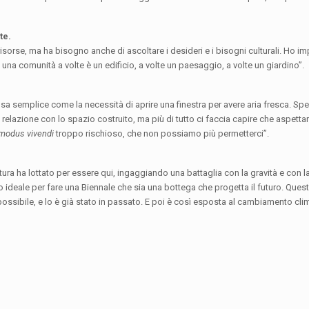
te.
 risorse, ma ha bisogno anche di ascoltare i desideri e i bisogni culturali. Ho im
una comunità a volte è un edificio, a volte un paesaggio, a volte un giardino”.
semplice come la necessità di aprire una finestra per avere aria fresca. Sp
a relazione con lo spazio costruito, ma più di tutto ci faccia capire che aspett
modus vivendi
troppo rischioso, che non possiamo più permetterci”.
ttura ha lottato per essere qui, ingaggiando una battaglia con la gravità e con l
o ideale per fare una Biennale che sia una bottega che progetta il futuro. Quest
 possibile, e lo è già stato in passato. E poi è così esposta al cambiamento cli