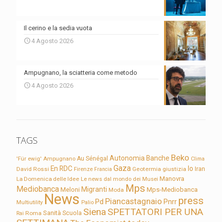
Il cerino e la sedia vuota
4 Agosto 2026
Ampugnano, la sciatteria come metodo
4 Agosto 2026
TAGS
Beko
Autonomia
Banche
'Für ewig'
Ampugnano
Au Sénégal
Clima
Gaza
En RDC
Io
David Rossi
Firenze
Geotermia
giustizia
Iran
Francia
Manovra
La Domenica delle Idee
Le news dal mondo dei Musei
Mps
Mediobanca
Migranti
Meloni
Mps-Mediobanca
Moda
News
press
Piancastagnaio
Pd
Pnrr
Multiutility
Palio
Siena
SPETTATORI PER UNA
Sanità
Rai
Roma
Scuola