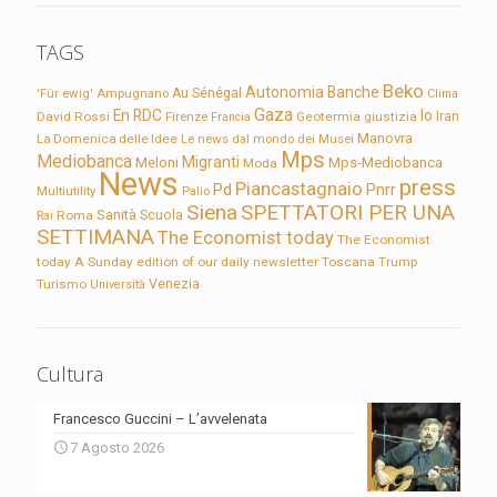
TAGS
Beko
Autonomia
Banche
'Für ewig'
Ampugnano
Au Sénégal
Clima
Gaza
En RDC
Io
David Rossi
Firenze
Geotermia
giustizia
Iran
Francia
Manovra
La Domenica delle Idee
Le news dal mondo dei Musei
Mps
Mediobanca
Migranti
Meloni
Mps-Mediobanca
Moda
News
press
Piancastagnaio
Pd
Pnrr
Multiutility
Palio
Siena
SPETTATORI PER UNA
Sanità
Rai
Roma
Scuola
SETTIMANA
The Economist today
The Economist
today A Sunday edition of our daily newsletter
Toscana
Trump
Turismo
Venezia
Università
Cultura
Francesco Guccini – L’avvelenata
7 Agosto 2026