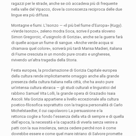
ragazzi per le strade, anche se ciò accadeva più di frequente
nella valle del Vipacco, dove la conoscenza reciproca delle due
lingue era più diffusa.
Montagne e fiumi. L’Isonzo — «il più bel fiume d’Europa» (Kugy).
«Verde Isonzo», zeleno modra Soca, scrive il poeta sloveno
Simon Gregorcic, «l’usignolo di Gorizia», anche se la guerra farà
di quelle acque un fiume di sangue. «Anche verde acqua si
chiamava quel colore», scriverà più tardi Marisa Madieri, italiana
di Fiume cresciuta in un mondo pure croato e ungherese,
rivivendo un’altra tragedia della Storia.
Festa europea, la proclamazione di Gorizia Capitale europea
della cultura rende implicitamente omaggio anche alla grande
presenza della cultura italiana nella città, che ha avuto pure
un’intensa cultura ebraica — gli studi culturali e linguistici del
rabbino Samuel Vita Lolli, la grande opera di Graziadio Isaia
Ascoli. Ma Gorizia appartiene a livello eccezionale alla cultura
poetico-filosofica soprattutto con la tragica personalità di Carlo
Michelstaedter, il cui capolavoro La persuasione e la
rettorica coglie a fondo l’essenza della vita di sempre e di quella
dell’epoca, la necessità e la capacità di viverla senza venire a
patti con la sua insolenza, senza cedere perché non è come
dovrebbe essere e come quel mare istriano di Salvore promette