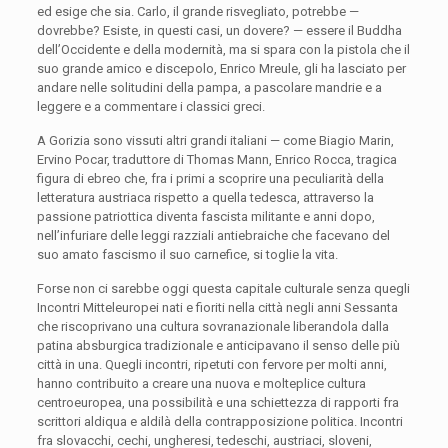
ed esige che sia. Carlo, il grande risvegliato, potrebbe —
dovrebbe? Esiste, in questi casi, un dovere? — essere il Buddha
dell’Occidente e della modernità, ma si spara con la pistola che il
suo grande amico e discepolo, Enrico Mreule, gli ha lasciato per
andare nelle solitudini della pampa, a pascolare mandrie e a
leggere e a commentare i classici greci.
A Gorizia sono vissuti altri grandi italiani — come Biagio Marin,
Ervino Pocar, traduttore di Thomas Mann, Enrico Rocca, tragica
figura di ebreo che, fra i primi a scoprire una peculiarità della
letteratura austriaca rispetto a quella tedesca, attraverso la
passione patriottica diventa fascista militante e anni dopo,
nell’infuriare delle leggi razziali antiebraiche che facevano del
suo amato fascismo il suo carnefice, si toglie la vita.
Forse non ci sarebbe oggi questa capitale culturale senza quegli
Incontri Mitteleuropei nati e fioriti nella città negli anni Sessanta
che riscoprivano una cultura sovranazionale liberandola dalla
patina absburgica tradizionale e anticipavano il senso delle più
città in una. Quegli incontri, ripetuti con fervore per molti anni,
hanno contribuito a creare una nuova e molteplice cultura
centroeuropea, una possibilità e una schiettezza di rapporti fra
scrittori aldiqua e aldilà della contrapposizione politica. Incontri
fra slovacchi, cechi, ungheresi, tedeschi, austriaci, sloveni,