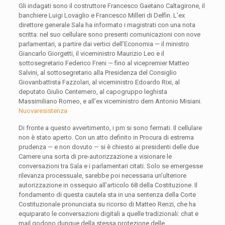
Gli indagati sono il costruttore Francesco Gaetano Caltagirone, il
banchiere Luigi Lovaglio e Francesco Milleri di Delfin. L’ex
direttore generale Sala ha informato i magistrati con una nota
scritta: nel suo cellulare sono presenti comunicazioni con nove
parlamentari, a partire dai vertici dell’Economia — il ministro
Giancarlo Giorgetti, il viceministro Maurizio Leo e il
sottosegretario Federico Freni — fino al vicepremier Matteo
Salvini, al sottosegretario alla Presidenza del Consiglio
Giovanbattista Fazzolari, al viceministro Edoardo Rixi, al
deputato Giulio Centemero, al capogruppo leghista
Massimiliano Romeo, e all’ex viceministro dem Antonio Misiani.
Nuovaresistenza
Di fronte a questo avvertimento, i pm si sono fermati. Il cellulare
non è stato aperto. Con un atto definito in Procura di estrema
prudenza — e non dovuto — si è chiesto ai presidenti delle due
Camere una sorta di pre-autorizzazione a visionare le
conversazioni tra Sala e i parlamentari citati. Solo se emergesse
rilevanza processuale, sarebbe poi necessaria un’ulteriore
autorizzazione in ossequio all’articolo 68 della Costituzione. Il
fondamento di questa cautela sta in una sentenza della Corte
Costituzionale pronunciata su ricorso di Matteo Renzi, che ha
equiparato le conversazioni digitali a quelle tradizionali: chat e
mail godono dunque della stessa protezione delle