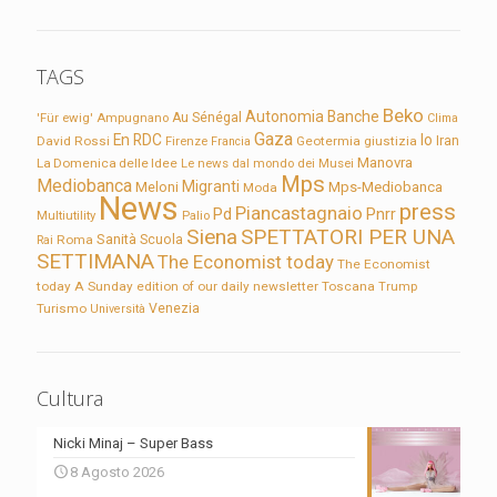
TAGS
Beko
Autonomia
Banche
'Für ewig'
Ampugnano
Au Sénégal
Clima
Gaza
En RDC
Io
David Rossi
Firenze
Geotermia
giustizia
Iran
Francia
Manovra
La Domenica delle Idee
Le news dal mondo dei Musei
Mps
Mediobanca
Migranti
Meloni
Mps-Mediobanca
Moda
News
press
Piancastagnaio
Pd
Pnrr
Multiutility
Palio
Siena
SPETTATORI PER UNA
Sanità
Rai
Roma
Scuola
SETTIMANA
The Economist today
The Economist
today A Sunday edition of our daily newsletter
Toscana
Trump
Turismo
Venezia
Università
Cultura
Nicki Minaj – Super Bass
8 Agosto 2026