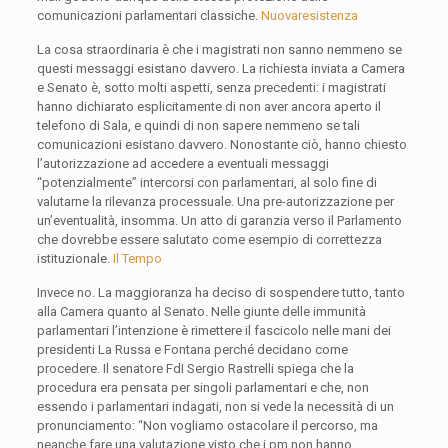
comunicazioni parlamentari classiche.
Nuovaresistenza
La cosa straordinaria è che i magistrati non sanno nemmeno se
questi messaggi esistano davvero. La richiesta inviata a Camera
e Senato è, sotto molti aspetti, senza precedenti: i magistrati
hanno dichiarato esplicitamente di non aver ancora aperto il
telefono di Sala, e quindi di non sapere nemmeno se tali
comunicazioni esistano davvero. Nonostante ciò, hanno chiesto
l’autorizzazione ad accedere a eventuali messaggi
“potenzialmente” intercorsi con parlamentari, al solo fine di
valutarne la rilevanza processuale. Una pre-autorizzazione per
un’eventualità, insomma. Un atto di garanzia verso il Parlamento
che dovrebbe essere salutato come esempio di correttezza
istituzionale.
Il Tempo
Invece no. La maggioranza ha deciso di sospendere tutto, tanto
alla Camera quanto al Senato. Nelle giunte delle immunità
parlamentari l’intenzione è rimettere il fascicolo nelle mani dei
presidenti La Russa e Fontana perché decidano come
procedere. Il senatore FdI Sergio Rastrelli spiega che la
procedura era pensata per singoli parlamentari e che, non
essendo i parlamentari indagati, non si vede la necessità di un
pronunciamento: “Non vogliamo ostacolare il percorso, ma
neanche fare una valutazione visto che i pm non hanno