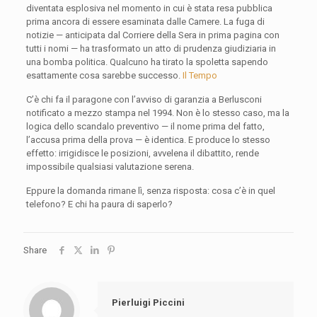
diventata esplosiva nel momento in cui è stata resa pubblica
prima ancora di essere esaminata dalle Camere. La fuga di
notizie — anticipata dal Corriere della Sera in prima pagina con
tutti i nomi — ha trasformato un atto di prudenza giudiziaria in
una bomba politica. Qualcuno ha tirato la spoletta sapendo
esattamente cosa sarebbe successo.
Il Tempo
C’è chi fa il paragone con l’avviso di garanzia a Berlusconi
notificato a mezzo stampa nel 1994. Non è lo stesso caso, ma la
logica dello scandalo preventivo — il nome prima del fatto,
l’accusa prima della prova — è identica. E produce lo stesso
effetto: irrigidisce le posizioni, avvelena il dibattito, rende
impossibile qualsiasi valutazione serena.
Eppure la domanda rimane lì, senza risposta: cosa c’è in quel
telefono? E chi ha paura di saperlo?
Share
Pierluigi Piccini