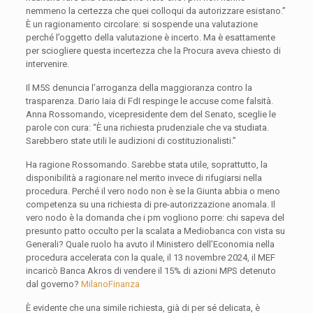
nemmeno la certezza che quei colloqui da autorizzare esistano.”
È un ragionamento circolare: si sospende una valutazione
perché l’oggetto della valutazione è incerto. Ma è esattamente
per sciogliere questa incertezza che la Procura aveva chiesto di
intervenire.
Il M5S denuncia l’arroganza della maggioranza contro la
trasparenza. Dario Iaia di FdI respinge le accuse come falsità.
Anna Rossomando, vicepresidente dem del Senato, sceglie le
parole con cura: “È una richiesta prudenziale che va studiata.
Sarebbero state utili le audizioni di costituzionalisti.”
Ha ragione Rossomando. Sarebbe stata utile, soprattutto, la
disponibilità a ragionare nel merito invece di rifugiarsi nella
procedura. Perché il vero nodo non è se la Giunta abbia o meno
competenza su una richiesta di pre-autorizzazione anomala. Il
vero nodo è la domanda che i pm vogliono porre: chi sapeva del
presunto patto occulto per la scalata a Mediobanca con vista su
Generali? Quale ruolo ha avuto il Ministero dell’Economia nella
procedura accelerata con la quale, il 13 novembre 2024, il MEF
incaricò Banca Akros di vendere il 15% di azioni MPS detenuto
dal governo?
MilanoFinanza
È evidente che una simile richiesta, già di per sé delicata, è