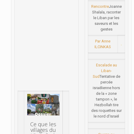
Rencontre
Joanne
Shalala, raconter
le Liban par les
saveurs et les
gestes
Par Anne
ILCINKAS
Escalade au
Liban-
Sud
Tentative de
percée
israélienne hors
de la « zone
tampon », le
Hezbollah tire
des roquettes sur
le nord d’Israël
Ce que les
villages du