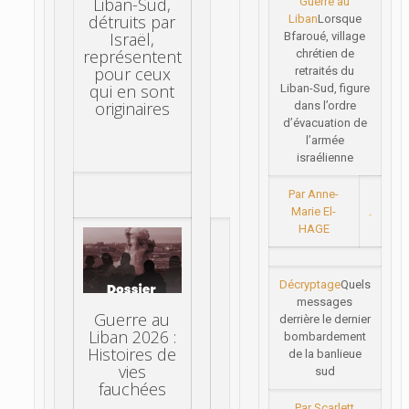
Liban-Sud,
Guerre au
détruits par
Liban
Lorsque
Israël,
Bfaroué, village
représentent
chrétien de
pour ceux
retraités du
qui en sont
Liban-Sud, figure
originaires
dans l’ordre
d’évacuation de
l’armée
israélienne
Par Anne-
Marie El-
HAGE
Décryptage
Quels
messages
Guerre au
derrière le dernier
Liban 2026 :
bombardement
Histoires de
de la banlieue
vies
sud
fauchées
Par Scarlett