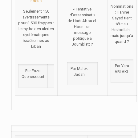
Focus
Nominations
« Tentative
Seulement 150
: Hanine
d’assassinat »
avertissements
Sayed tient
de Hadi Abou el-
pour 3 500 frappes :
tête au
Hosn : un
le mythe des alertes
Hezbollah…
message
systématiques
mais jusqu’à
politique à
israéliennes au
quand ?
Joumblatt ?
Liban
Par Yara
Par Malek
Par Enzo
ABI AKL
Jadah
Quenescourt