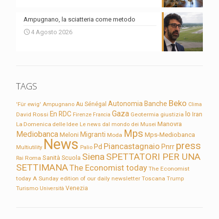
Ampugnano, la sciatteria come metodo
4 Agosto 2026
TAGS
Beko
Autonomia
Banche
'Für ewig'
Ampugnano
Au Sénégal
Clima
Gaza
En RDC
Io
David Rossi
Firenze
Geotermia
giustizia
Iran
Francia
Manovra
La Domenica delle Idee
Le news dal mondo dei Musei
Mps
Mediobanca
Migranti
Meloni
Mps-Mediobanca
Moda
News
press
Piancastagnaio
Pd
Pnrr
Multiutility
Palio
Siena
SPETTATORI PER UNA
Sanità
Rai
Roma
Scuola
SETTIMANA
The Economist today
The Economist
today A Sunday edition of our daily newsletter
Toscana
Trump
Turismo
Venezia
Università