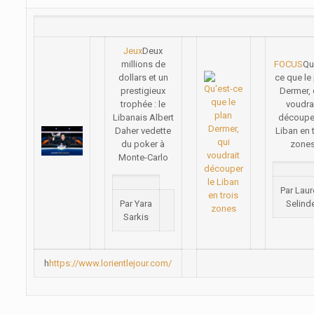
Jeux
Deux
millions de
FOCUS
Qu
dollars et un
ce que le
prestigieux
Dermer, 
trophée : le
voudra
Libanais Albert
découper
Daher vedette
Liban en 
du poker à
zone
Monte-Carlo
Par Laur
Par Yara
Selind
Sarkis
h
https://www.lorientlejour.com/