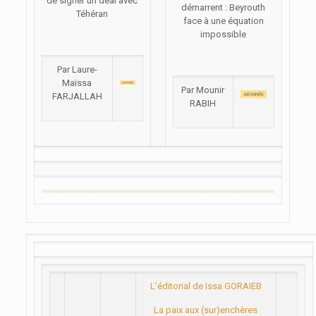
de signer un deal avec
démarrent : Beyrouth
Téhéran
face à une équation
impossible
Par Laure-
Maïssa
Par Mounir
FARJALLAH
RABIH
L’éditorial de Issa GORAIEB
La paix aux (sur)enchères