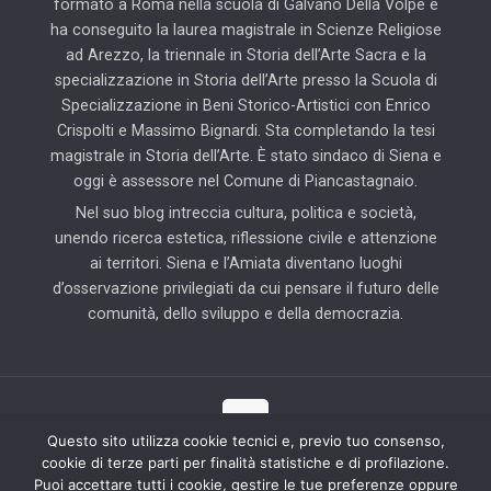
formato a Roma nella scuola di Galvano Della Volpe e
ha conseguito la laurea magistrale in Scienze Religiose
ad Arezzo, la triennale in Storia dell’Arte Sacra e la
specializzazione in Storia dell’Arte presso la Scuola di
Specializzazione in Beni Storico-Artistici con Enrico
Crispolti e Massimo Bignardi. Sta completando la tesi
magistrale in Storia dell’Arte. È stato sindaco di Siena e
oggi è assessore nel Comune di Piancastagnaio.
Nel suo blog intreccia cultura, politica e società,
unendo ricerca estetica, riflessione civile e attenzione
ai territori. Siena e l’Amiata diventano luoghi
d’osservazione privilegiati da cui pensare il futuro delle
comunità, dello sviluppo e della democrazia.
Questo sito utilizza cookie tecnici e, previo tuo consenso,
cookie di terze parti per finalità statistiche e di profilazione.
© 2025 Il Blog di Pierluigi Piccini | Tutti i diritti riservati | Partner
Puoi accettare tutti i cookie, gestire le tue preferenze oppure
tecnico: Hab Solution