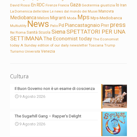
Gaza
En RDC
Io
David Rossi
Firenze
Geotermia
giustizia
Iran
Francia
Manovra
La Domenica delle Idee
Le news dal mondo dei Musei
Mps
Mediobanca
Migranti
Meloni
Mps-Mediobanca
Moda
News
press
Piancastagnaio
Pd
Pnrr
Multiutility
Palio
Siena
SPETTATORI PER UNA
Sanità
Rai
Roma
Scuola
SETTIMANA
The Economist today
The Economist
today A Sunday edition of our daily newsletter
Toscana
Trump
Turismo
Venezia
Università
Cultura
Il Buon Governo non è un esame di coscienza
9 Agosto 2026
The Sugarhill Gang – Rapper’s Delight
9 Agosto 2026