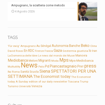
Ampugnano, la sciatteria come metodo
4 Agosto 2026
TAGS
Beko
Autonomia
Banche
'Für ewig'
Ampugnano
Au Sénégal
Clima
Gaza
En RDC
Io
David Rossi
Firenze
Geotermia
giustizia
Iran
Francia
Manovra
La Domenica delle Idee
Le news dal mondo dei Musei
Mps
Mediobanca
Migranti
Meloni
Mps-Mediobanca
Moda
News
press
Piancastagnaio
Pd
Pnrr
Multiutility
Palio
Siena
SPETTATORI PER UNA
Sanità
Rai
Roma
Scuola
SETTIMANA
The Economist today
The Economist
today A Sunday edition of our daily newsletter
Toscana
Trump
Turismo
Venezia
Università