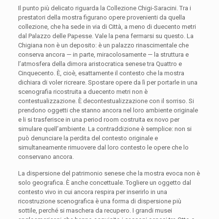
Il punto più delicato riguarda la Collezione Chigi-Saracini. Tra i
prestatori della mostra figurano opere provenienti da quella
collezione, che ha sede in via di Città, a meno di duecento metri
dal Palazzo delle Papesse. Vale la pena fermarsi su questo. La
Chigiana non è un deposito: è un palazzo rinascimentale che
conserva ancora — in parte, miracolosamente — la struttura e
l’atmosfera della dimora aristocratica senese tra Quattro e
Cinquecento. È, cioè, esattamente il contesto che la mostra
dichiara di voler ricreare. Spostare opere da lì per portarle in una
scenografia ricostruita a duecento metri non è
contestualizzazione. È decontestualizzazione con il sorriso. Si
prendono oggetti che stanno ancora nel loro ambiente originale
e li si trasferisce in una period room costruita ex novo per
simulare quell’ambiente. La contraddizione è semplice: non si
può denunciare la perdita del contesto originale e
simultaneamente rimuovere dal loro contesto le opere che lo
conservano ancora.
La dispersione del patrimonio senese che la mostra evoca non è
solo geografica. È anche concettuale. Togliere un oggetto dal
contesto vivo in cui ancora respira per inserirlo in una
ricostruzione scenografica è una forma di dispersione più
sottile, perché si maschera da recupero. I grandi musei