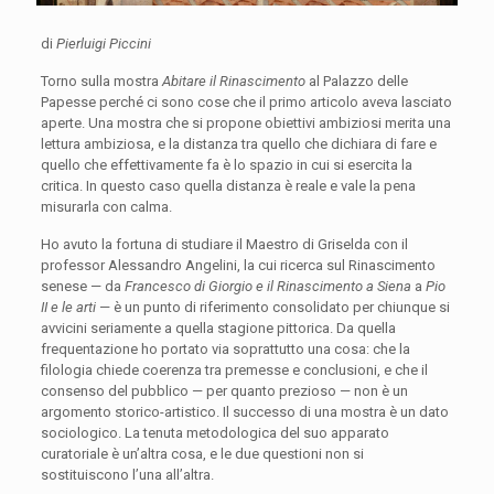
di
Pierluigi Piccini
Torno sulla mostra
Abitare il Rinascimento
al Palazzo delle
Papesse perché ci sono cose che il primo articolo aveva lasciato
aperte. Una mostra che si propone obiettivi ambiziosi merita una
lettura ambiziosa, e la distanza tra quello che dichiara di fare e
quello che effettivamente fa è lo spazio in cui si esercita la
critica. In questo caso quella distanza è reale e vale la pena
misurarla con calma.
Ho avuto la fortuna di studiare il Maestro di Griselda con il
professor Alessandro Angelini, la cui ricerca sul Rinascimento
senese — da
Francesco di Giorgio e il Rinascimento a Siena
a
Pio
II e le arti
— è un punto di riferimento consolidato per chiunque si
avvicini seriamente a quella stagione pittorica. Da quella
frequentazione ho portato via soprattutto una cosa: che la
filologia chiede coerenza tra premesse e conclusioni, e che il
consenso del pubblico — per quanto prezioso — non è un
argomento storico-artistico. Il successo di una mostra è un dato
sociologico. La tenuta metodologica del suo apparato
curatoriale è un’altra cosa, e le due questioni non si
sostituiscono l’una all’altra.