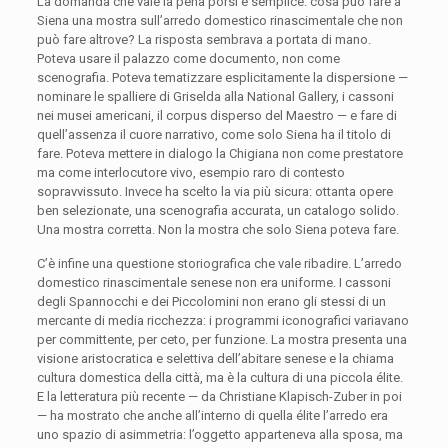
La domanda che vale la pena porsi è semplice: cosa può fare a
Siena una mostra sull’arredo domestico rinascimentale che non
può fare altrove? La risposta sembrava a portata di mano.
Poteva usare il palazzo come documento, non come
scenografia. Poteva tematizzare esplicitamente la dispersione —
nominare le spalliere di Griselda alla National Gallery, i cassoni
nei musei americani, il corpus disperso del Maestro — e fare di
quell’assenza il cuore narrativo, come solo Siena ha il titolo di
fare. Poteva mettere in dialogo la Chigiana non come prestatore
ma come interlocutore vivo, esempio raro di contesto
sopravvissuto. Invece ha scelto la via più sicura: ottanta opere
ben selezionate, una scenografia accurata, un catalogo solido.
Una mostra corretta. Non la mostra che solo Siena poteva fare.
C’è infine una questione storiografica che vale ribadire. L’arredo
domestico rinascimentale senese non era uniforme. I cassoni
degli Spannocchi e dei Piccolomini non erano gli stessi di un
mercante di media ricchezza: i programmi iconografici variavano
per committente, per ceto, per funzione. La mostra presenta una
visione aristocratica e selettiva dell’abitare senese e la chiama
cultura domestica della città, ma è la cultura di una piccola élite.
E la letteratura più recente — da Christiane Klapisch-Zuber in poi
— ha mostrato che anche all’interno di quella élite l’arredo era
uno spazio di asimmetria: l’oggetto apparteneva alla sposa, ma