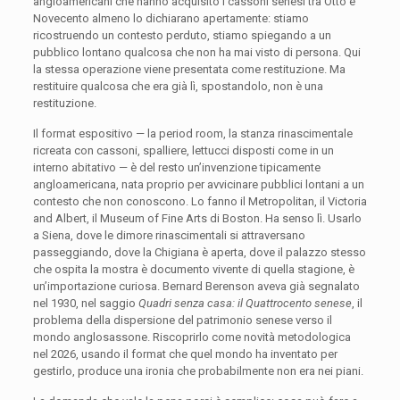
angloamericani che hanno acquisito i cassoni senesi tra Otto e
Novecento almeno lo dichiarano apertamente: stiamo
ricostruendo un contesto perduto, stiamo spiegando a un
pubblico lontano qualcosa che non ha mai visto di persona. Qui
la stessa operazione viene presentata come restituzione. Ma
restituire qualcosa che era già lì, spostandolo, non è una
restituzione.
Il format espositivo — la period room, la stanza rinascimentale
ricreata con cassoni, spalliere, lettucci disposti come in un
interno abitativo — è del resto un’invenzione tipicamente
angloamericana, nata proprio per avvicinare pubblici lontani a un
contesto che non conoscono. Lo fanno il Metropolitan, il Victoria
and Albert, il Museum of Fine Arts di Boston. Ha senso lì. Usarlo
a Siena, dove le dimore rinascimentali si attraversano
passeggiando, dove la Chigiana è aperta, dove il palazzo stesso
che ospita la mostra è documento vivente di quella stagione, è
un’importazione curiosa. Bernard Berenson aveva già segnalato
nel 1930, nel saggio
Quadri senza casa: il Quattrocento senese
, il
problema della dispersione del patrimonio senese verso il
mondo anglosassone. Riscoprirlo come novità metodologica
nel 2026, usando il format che quel mondo ha inventato per
gestirlo, produce una ironia che probabilmente non era nei piani.