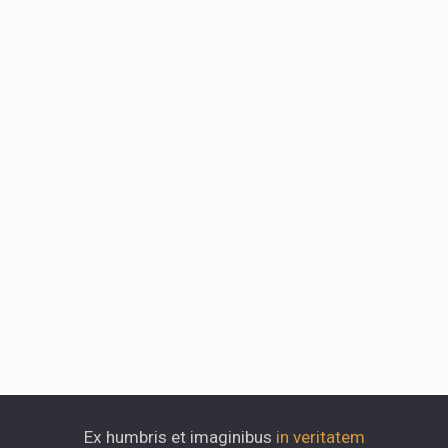
Ex humbris et imaginibus
in veritatem