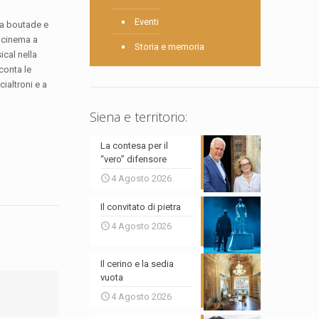
Eventi
 ma boutade e
l cinema a
Storia e memoria
ical nella
conta le
ialtroni e a
Siena e territorio:
La contesa per il
“vero” difensore
4 Agosto 2026
Il convitato di pietra
4 Agosto 2026
Il cerino e la sedia
vuota
4 Agosto 2026