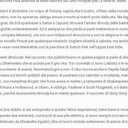
accolta Pura anarchia di Allen tradotta da Carlo Prosperi per La nave di Teseo.
ed il 6 dicembre, Un colpo di fortuna, capirà che il nostro, offeso dalla moral
destino, non ha speranze, delega amore e morte ai match point della vita. Ma le
a Wagner, da Schopenhauer a Sartre a Capote) ritroverà l’amato Woody delle battu
tografati understatement. Ed è sempre lui che perde ai punti mettendosi in conta
e un’opera letteraria), ora con una Hollywood stracciona o con la religione in ve
 novello Proust per qualunque miracolo: togliere obesità e calvizie, ma anche f
lla «sua» nota Manhattan con la panchina di Sutton Park nell’Upper East Side.
imenti altolocati. Nel racconto che pubblichiamo in queste pagine si parla di di
Clitennestra che si uccide per il giro vita. Tra i convitati ci sono Leibnitz e le
contenta di avanzi, fenomenologici e non. Il cibo ricorre anche in Papille fatali
finisce col trionfo yiddish del panino di pastrami con cetriolini e mostarda, mat
 1941, con Humphrey Bogart che forse aveva in mente La tempesta di Shakespea
 fortuna a Hollywood, si citano, è obbligo, Faulkner e Scott Fitzgerald, e il dial
so, perché sicuramente Woody ha in mente qualcuno. Il racconto di Glory Glory 
 (ma dubito si sia sottoposto a questa fatica respiratoria), tiene bene in mos
queste due estremità, come poli di una pila elettrica, si sono sempre toccate ne
bblicato da Elisabetta Sgarbi) oltre al lavoro iniziale sotterraneo di autore di b