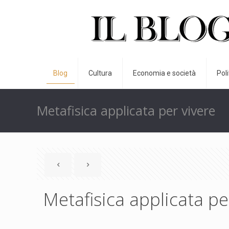
Blog
Cultura
Economia e società
Pol
Metafisica applicata per vivere
Metafisica applicata pe