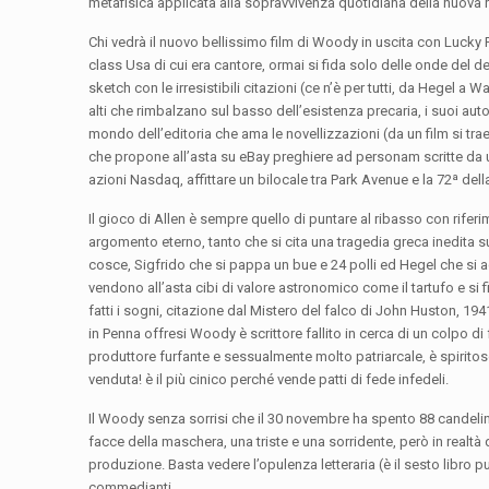
metafisica applicata alla sopravvivenza quotidiana della nuova r
Chi vedrà il nuovo bellissimo film di Woody in uscita con Lucky R
class Usa di cui era cantore, ormai si fida solo delle onde del 
sketch con le irresistibili citazioni (ce n’è per tutti, da Hegel 
alti che rimbalzano sul basso dell’esistenza precaria, i suoi au
mondo dell’editoria che ama le novellizzazioni (da un film si tra
che propone all’asta su eBay preghiere ad personam scritte da un
azioni Nasdaq, affittare un bilocale tra Park Avenue e la 72ª de
Il gioco di Allen è sempre quello di puntare al ribasso con rifer
argomento eterno, tanto che si cita una tragedia greca inedita su 
cosce, Sigfrido che si pappa un bue e 24 polli ed Hegel che si ac
vendono all’asta cibi di valore astronomico come il tartufo e si 
fatti i sogni, citazione dal Mistero del falco di John Huston,
in Penna offresi Woody è scrittore fallito in cerca di un colpo di
produttore furfante e sessualmente molto patriarcale, è spirito
venduta! è il più cinico perché vende patti di fede infedeli.
Il Woody senza sorrisi che il 30 novembre ha spento 88 candeline
facce della maschera, una triste e una sorridente, però in realtà 
produzione. Basta vedere l’opulenza letteraria (è il sesto libro pu
commedianti.