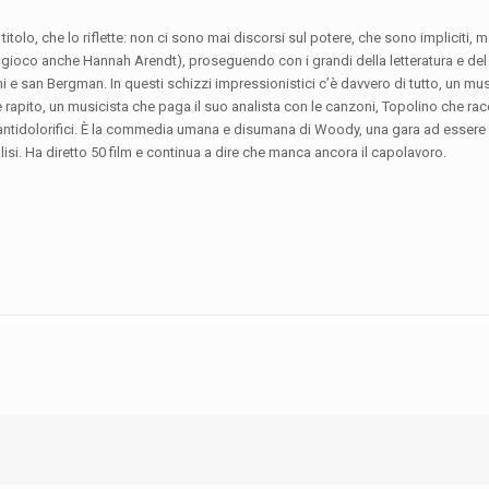
titolo, che lo riflette: non ci sono mai discorsi sul potere, che sono impliciti,
(nel gioco anche Hannah Arendt), proseguendo con i grandi della letteratura e de
ni e san Bergman. In questi schizzi impressionistici c’è davvero di tutto, un mus
 rapito, un musicista che paga il suo analista con le canzoni, Topolino che rac
 antidolorifici. È la commedia umana e disumana di Woody, una gara ad essere c
isi. Ha diretto 50 film e continua a dire che manca ancora il capolavoro.