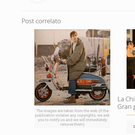
Post correlato
La Chi
Gran 
The images are taken from the web (if the
publication violates any copyrights, we ask
you to notify us and we will immediately
remove them)