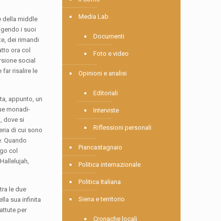
Media Lab
e della middle
ggendo i suoi
Documenti
te, dei rimandi
tto ora col
Foto e video
rsione social
ar risalire le
Opinioni e analisi
Editoriali
eta, appunto, un
 sue monadi-
Interviste
, dove si
Riflessioni personali
eria di cui sono
re. Quando
Piancastagnaio
ogo col
Hallelujah,
Politica internazionale
Politica Italiana
tra le due
Siena e territorio
lla sua infinita
attute per
Cronache locali