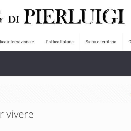
itica internazionale
Politica Italiana
Siena e territorio
O
r vivere