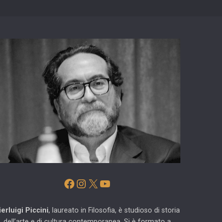
Facebook
Instagram
X
YouTube
ierluigi Piccini
, laureato in Filosofia, è studioso di storia
dell’arte e di cultura contemporanea. Si è formato a