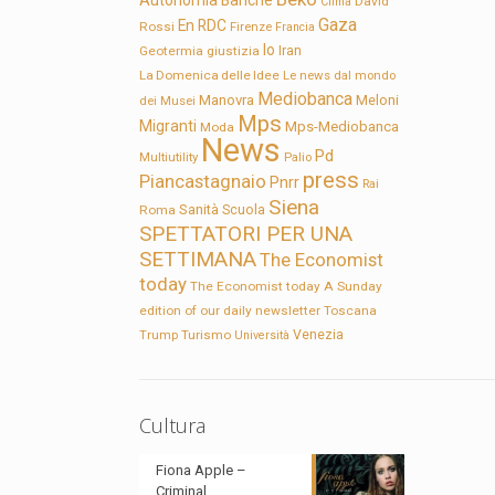
Autonomia
Banche
David
Clima
Gaza
En RDC
Rossi
Firenze
Francia
Io
Geotermia
giustizia
Iran
La Domenica delle Idee
Le news dal mondo
Mediobanca
Manovra
Meloni
dei Musei
Mps
Migranti
Mps-Mediobanca
Moda
News
Pd
Multiutility
Palio
press
Piancastagnaio
Pnrr
Rai
Siena
Sanità
Roma
Scuola
SPETTATORI PER UNA
SETTIMANA
The Economist
today
The Economist today A Sunday
edition of our daily newsletter
Toscana
Trump
Turismo
Venezia
Università
Cultura
Fiona Apple –
Criminal