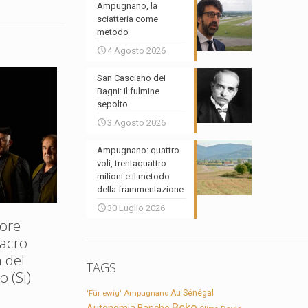
Ampugnano, la
sciatteria come
metodo
4 Agosto 2026
San Casciano dei
Bagni: il fulmine
sepolto
3 Agosto 2026
Ampugnano: quattro
voli, trentaquattro
milioni e il metodo
della frammentazione
30 Luglio 2026
ore
Sacro
 del
TAGS
 (Si)
'Für ewig'
Ampugnano
Au Sénégal
Beko