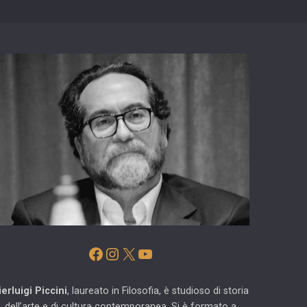
Facebook
Instagram
X
YouTube
ierluigi Piccini
, laureato in Filosofia, è studioso di storia
dell’arte e di cultura contemporanea. Si è formato a