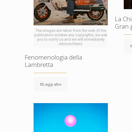
La Chi
Gran 
The images are taken from the web (if the
publication violates any copyrights, we ask
you to notify us and we will immediately
remove them)
Fenomenologia della
Lambretta
Leggi altro