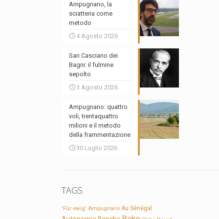
Ampugnano, la
sciatteria come
metodo
4 Agosto 2026
San Casciano dei
Bagni: il fulmine
sepolto
3 Agosto 2026
Ampugnano: quattro
voli, trentaquattro
milioni e il metodo
della frammentazione
30 Luglio 2026
TAGS
'Für ewig'
Ampugnano
Au Sénégal
Beko