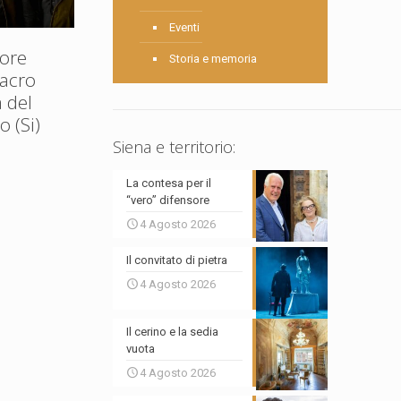
Eventi
ore
Storia e memoria
Sacro
 del
 (Si)
Siena e territorio:
La contesa per il
“vero” difensore
4 Agosto 2026
Il convitato di pietra
4 Agosto 2026
Il cerino e la sedia
vuota
4 Agosto 2026