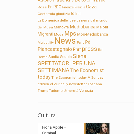
Autonomia
Banche
David
Clima
Gaza
En RDC
Rossi
Firenze
Francia
Io
Geotermia
giustizia
Iran
La Domenica delle Idee
Le news dal mondo
Mediobanca
Manovra
Meloni
dei Musei
Mps
Migranti
Mps-Mediobanca
Moda
News
Pd
Multiutility
Palio
press
Piancastagnaio
Pnrr
Rai
Siena
Sanità
Roma
Scuola
SPETTATORI PER UNA
SETTIMANA
The Economist
today
The Economist today A Sunday
edition of our daily newsletter
Toscana
Trump
Turismo
Venezia
Università
Cultura
Fiona Apple –
Criminal