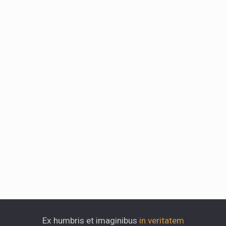
Ex humbris et imaginibus
in veritatem