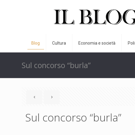
Blog
Cultura
Economia e società
Pol
Sul concorso “burla”
Sul concorso “burla”