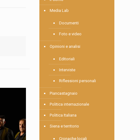
Media Lab
Documenti
Foto e video
Opinioni e analisi
Editoriali
Interviste
Riflessioni personali
Piancastagnaio
Politica internazionale
Politica Italiana
Siena e territorio
Cronache locali