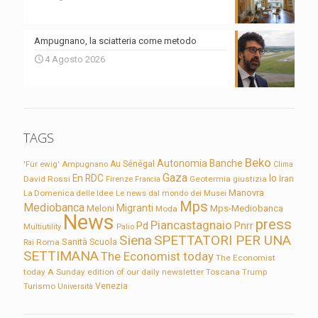
Ampugnano, la sciatteria come metodo
4 Agosto 2026
TAGS
Beko
Autonomia
Banche
'Für ewig'
Ampugnano
Au Sénégal
Clima
Gaza
En RDC
Io
David Rossi
Firenze
Geotermia
giustizia
Iran
Francia
Manovra
La Domenica delle Idee
Le news dal mondo dei Musei
Mps
Mediobanca
Migranti
Meloni
Mps-Mediobanca
Moda
News
press
Piancastagnaio
Pd
Pnrr
Multiutility
Palio
Siena
SPETTATORI PER UNA
Sanità
Rai
Roma
Scuola
SETTIMANA
The Economist today
The Economist
today A Sunday edition of our daily newsletter
Toscana
Trump
Turismo
Venezia
Università