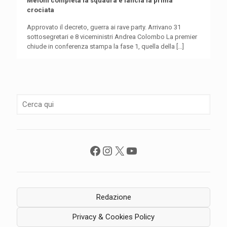
Meloni completa la squadra e lancia la prima
crociata
Approvato il decreto, guerra ai rave party. Arrivano 31
sottosegretari e 8 viceministri Andrea Colombo La premier
chiude in conferenza stampa la fase 1, quella della
[…]
Facebook
Instagram
X
YouTube
Redazione
Privacy & Cookies Policy