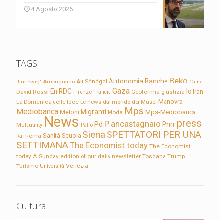
4 Agosto 2026
TAGS
Beko
Autonomia
Banche
'Für ewig'
Ampugnano
Au Sénégal
Clima
Gaza
En RDC
Io
David Rossi
Firenze
Geotermia
giustizia
Iran
Francia
Manovra
La Domenica delle Idee
Le news dal mondo dei Musei
Mps
Mediobanca
Migranti
Meloni
Mps-Mediobanca
Moda
News
press
Piancastagnaio
Pd
Pnrr
Multiutility
Palio
Siena
SPETTATORI PER UNA
Sanità
Rai
Roma
Scuola
SETTIMANA
The Economist today
The Economist
today A Sunday edition of our daily newsletter
Toscana
Trump
Turismo
Venezia
Università
Cultura